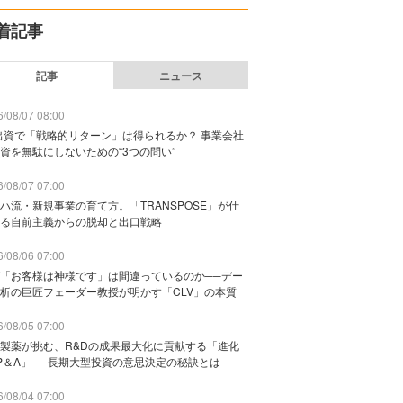
着記事
記事
ニュース
/08/07 08:00
出資で「戦略的リターン」は得られるか？ 事業会社
資を無駄にしないための“3つの問い”
/08/07 07:00
ハ流・新規事業の育て方。「TRANSPOSE」が仕
る自前主義からの脱却と出口戦略
/08/06 07:00
「お客様は神様です」は間違っているのか──デー
析の巨匠フェーダー教授が明かす「CLV」の本質
/08/05 07:00
製薬が挑む、R&Dの成果最大化に貢献する「進化
P＆A」──長期大型投資の意思決定の秘訣とは
/08/04 07:00