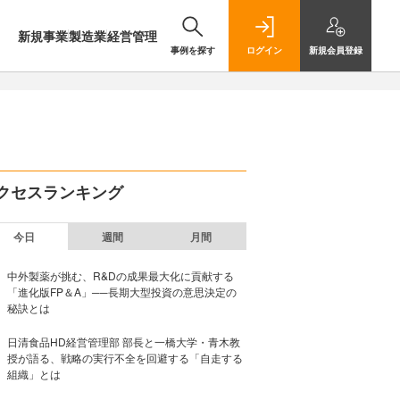
新規事業
製造業
経営管理
事例を探す
ログイン
新規
会員登録
クセスランキング
今日
週間
月間
中外製薬が挑む、R&Dの成果最大化に貢献する
「進化版FP＆A」──長期大型投資の意思決定の
秘訣とは
日清食品HD経営管理部 部長と一橋大学・青木教
授が語る、戦略の実行不全を回避する「自走する
組織」とは