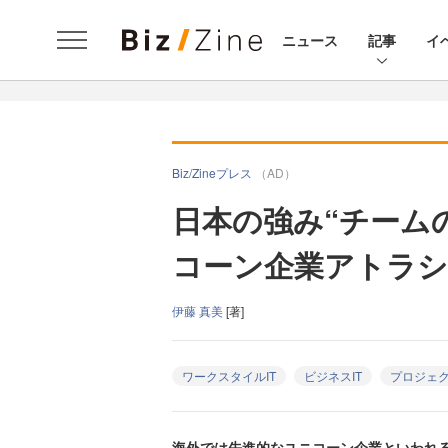
ニュース
記事
イ
Biz/Zineプレス
（AD）
日本の強み“チーム
コーン企業アトラシ
伊藤 真美
[著]
ワークスタイルIT
ビジネスIT
プロジェ
海外では先進的なユニコーン企業といわれ