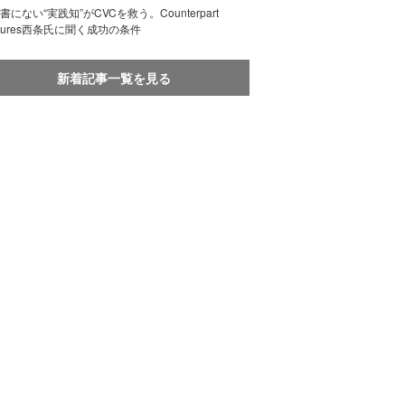
書にない“実践知”がCVCを救う。Counterpart
ntures西条氏に聞く成功の条件
新着記事一覧を見る