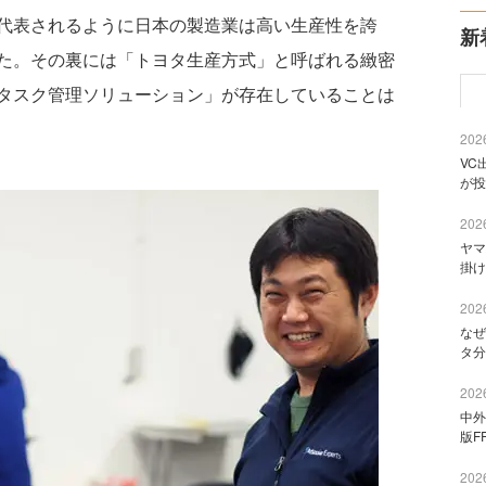
代表されるように日本の製造業は高い生産性を誇
新
た。その裏には「トヨタ生産方式」と呼ばれる緻密
タスク管理ソリューション」が存在していることは
2026
VC
が投
2026
ヤマ
掛け
2026
なぜ
タ分
2026
中外
版F
2026