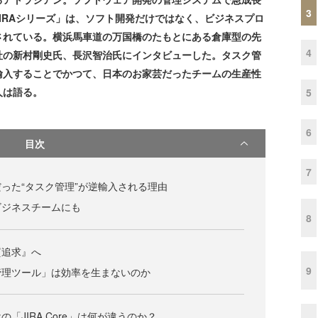
3
IRAシリーズ」は、ソフト開発だけではなく、ビジネスプロ
されている。横浜馬車道の万国橋のたもとにある倉庫型の先
4
社の新村剛史氏、長沢智治氏にインタビューした。タスク管
輸入することでかつて、日本のお家芸だったチームの生産性
人は語る。
5
6
目次
7
った“タスク管理”が逆輸入される理由
ビジネスチームにも
8
質追求』へ
9
管理ツール」は効率を生まないのか
「JIRA Core」は何が違うのか？