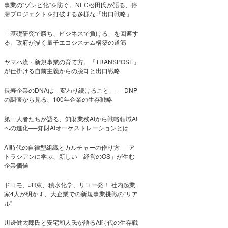
事業の“ゾンビ化”を防ぐ。NEC松田氏が語る、停
滞プロジェクトを打破する多様な「出口戦略」
「基礎研究で勝ち、ビジネスで負ける」を回避す
る。政府が描く量子エコシステム構築の道筋
ヤマハ流・新規事業の育て方。「TRANSPOSE」
が仕掛ける自前主義からの脱却と出口戦略
長寿企業のDNAは「変わり続けること」──DNP
の調査から見る、100年企業の生存戦略
第一人者たちが語る、知財業務AIから戦略領域AI
への進化──知財AIオーケストレーションとは
AI時代の自律型組織とカルチャーの作り方──ア
トラシアンに学ぶ、新しい「経営のOS」が生む
企業価値
ドコモ、JR東、積水化学、リコー発！ 社内起業
家4人が明かす、大企業での新規事業挑戦の“リア
ル”
川邊健太郎氏と安宅和人氏が語るAI時代の生存戦