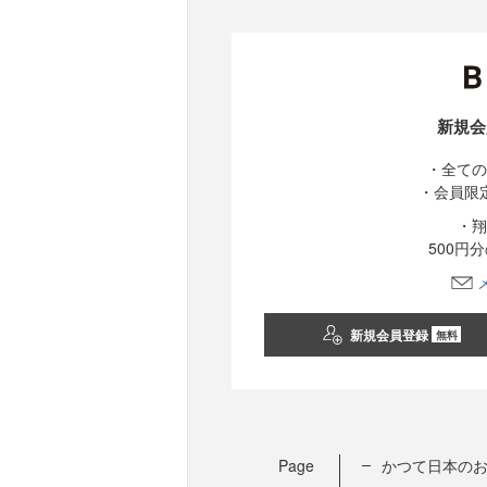
新規会
・全ての
・会員限
・翔
500円
新規会員登録
無料
Page
かつて日本のお