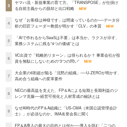
ヤマハ流・新規事業の育て方。「TRANSPOSE」が仕掛け
3
る自前主義からの脱却と出口戦略
NEW
なぜ「お客様は神様です」は間違っているのか──データ分
4
析の巨匠フェーダー教授が明かす「CLV」の本質
NEW
「AIで作れるからSaaSは不要」は本当か。ラクスが示す、
5
業務システムに残る“4つの価値”とは
VC出資で「戦略的リターン」は得られるか？ 事業会社が投
6
資を無駄にしないための“3つの問い”
NEW
大企業の6割超が陥る「沈黙の組織」──U-ZEROが明かす、
7
高め合う組織への変革要件
NECの最高益を支えた、FP＆Aによる短期と長期利益のジ
8
レンマ克服──経営可視化と人材育成の秘訣とは
なぜAI時代のFP＆A組織に「US-CMA（米国公認管理会計
9
士）」が必須なのか。IMA名誉会長に聞く
FP＆A導入の最大の目的とは何か──導入を阻む「二つの