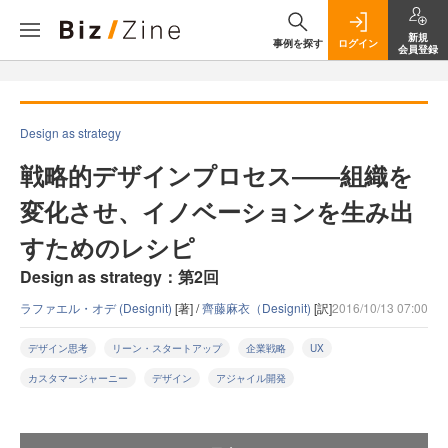
新規
事例を探す
ログイン
会員登録
Design as strategy
戦略的デザインプロセス――組織を
変化させ、イノベーションを生み出
すためのレシピ
Design as strategy：第2回
ラファエル・オデ (Designit)
[著] /
齊藤麻衣（Designit)
[訳]
2016/10/13 07:00
デザイン思考
リーン・スタートアップ
企業戦略
UX
カスタマージャーニー
デザイン
アジャイル開発