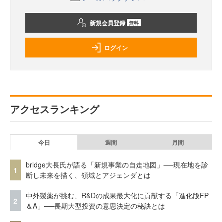
新規会員登録
無料
ログイン
アクセスランキング
今日
週間
月間
bridge大長氏が語る「新規事業の自走地図」──現在地を診
1
断し未来を描く、領域とアジェンダとは
中外製薬が挑む、R&Dの成果最大化に貢献する「進化版FP
2
＆A」──長期大型投資の意思決定の秘訣とは