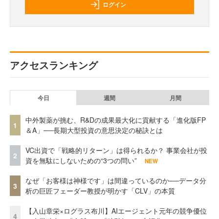
ログイン
アクセスランキング
今日
週間
月間
中外製薬が挑む、R&Dの成果最大化に貢献する「進化版FP
1
＆A」──長期大型投資の意思決定の秘訣とは
VC出資で「戦略的リターン」は得られるか？ 事業会社が投
2
資を無駄にしないための“3つの問い”
NEW
なぜ「お客様は神様です」は間違っているのか──データ分
3
析の巨匠フェーダー教授が明かす「CLV」の本質
【入山章栄×ログラス布川】AIエージェント元年の競争優位
4