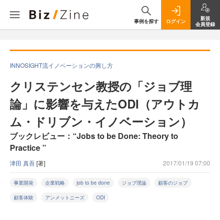
新規
事例を探す
ログイン
会員登録
INNOSIGHT流イノベーションの興し方
クリステンセン教授の「ジョブ理
論」に影響を与えたODI（アウトカ
ム・ドリブン・イノベーション）
ブックレビュー：“Jobs to be Done: Theory to
Practice ”
津田 真吾
[著]
2017/01/19 07:00
事業開発
企業戦略
job to be done
ジョブ理論
顧客のジョブ
顧客体験
アンメットニーズ
ODI