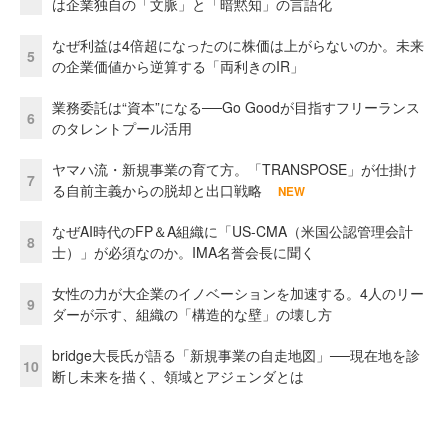
は企業独自の「文脈」と「暗黙知」の言語化
なぜ利益は4倍超になったのに株価は上がらないのか。未来
5
の企業価値から逆算する「両利きのIR」
業務委託は“資本”になる──Go Goodが目指すフリーランス
6
のタレントプール活用
ヤマハ流・新規事業の育て方。「TRANSPOSE」が仕掛け
7
る自前主義からの脱却と出口戦略
NEW
なぜAI時代のFP＆A組織に「US-CMA（米国公認管理会計
8
士）」が必須なのか。IMA名誉会長に聞く
女性の力が大企業のイノベーションを加速する。4人のリー
9
ダーが示す、組織の「構造的な壁」の壊し方
bridge大長氏が語る「新規事業の自走地図」──現在地を診
10
断し未来を描く、領域とアジェンダとは