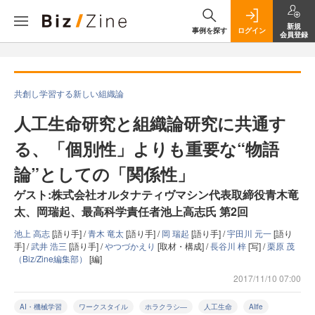
新規
事例を探す
ログイン
会員登録
共創し学習する新しい組織論
人工生命研究と組織論研究に共通す
る、「個別性」よりも重要な“物語
論”としての「関係性」
ゲスト:株式会社オルタナティヴマシン代表取締役青木竜
太、岡瑞起、最高科学責任者池上高志氏 第2回
池上 高志
[語り手] /
青木 竜太
[語り手] /
岡 瑞起
[語り手] /
宇田川 元一
[語り
手] /
武井 浩三
[語り手] /
やつづかえり
[取材・構成] /
長谷川 梓
[写] /
栗原 茂
（Biz/Zine編集部）
[編]
2017/11/10 07:00
AI・機械学習
ワークスタイル
ホラクラシ―
人工生命
Alife