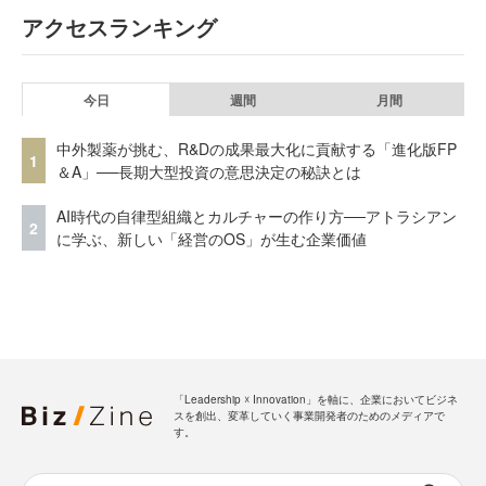
アクセスランキング
今日
週間
月間
中外製薬が挑む、R&Dの成果最大化に貢献する「進化版FP
1
＆A」──長期大型投資の意思決定の秘訣とは
AI時代の自律型組織とカルチャーの作り方──アトラシアン
2
に学ぶ、新しい「経営のOS」が生む企業価値
「Leadership ☓ Innovation」を軸に、企業においてビジネ
スを創出、変革していく事業開発者のためのメディアで
す。