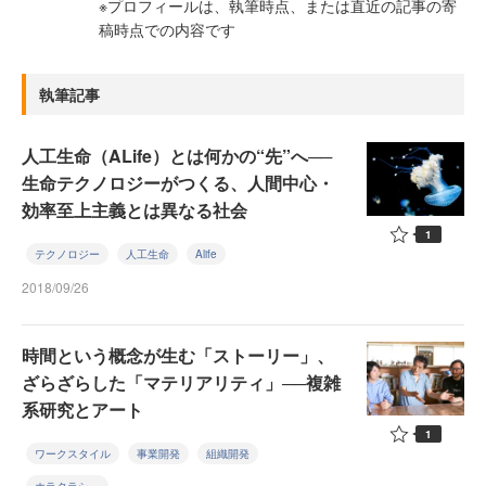
※プロフィールは、執筆時点、または直近の記事の寄
稿時点での内容です
執筆記事
人工生命（ALife）とは何かの“先”へ──
生命テクノロジーがつくる、人間中心・
効率至上主義とは異なる社会
1
テクノロジー
人工生命
Alife
2018/09/26
時間という概念が生む「ストーリー」、
ざらざらした「マテリアリティ」──複雑
系研究とアート
1
ワークスタイル
事業開発
組織開発