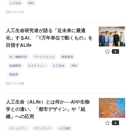
人工生命
Alife
2017/11/10
人工生命研究者が語る「近未来に最適
化」するAI、「1万年単位で動くもの」を
目指すALife
0
AI・機械学習
ワークスタイル
事業開発
組織開発
ホラクラシ―
人工生命
Alife
複雑系
2017/11/09
人工生命（ALife）とは何か──AIや生物
学との違い、「都市デザイン」や「組
織」への応用
0
コミュニティ
テクノロジー
人工知能