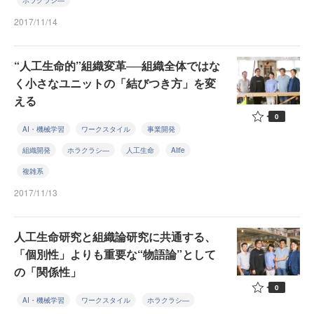
ホラクラシ―
2017/11/14
“人工生命的”組織変革──組織全体ではな
く小さなユニットの「結びつき方」を変
える
0
AI・機械学習
ワークスタイル
事業開発
組織開発
ホラクラシ―
人工生命
Alife
複雑系
2017/11/13
人工生命研究と組織論研究に共通する、
「個別性」よりも重要な“物語論”として
の「関係性」
0
AI・機械学習
ワークスタイル
ホラクラシ―