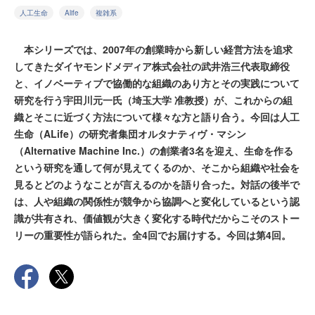
人工生命
Alife
複雑系
本シリーズでは、2007年の創業時から新しい経営方法を追求
してきたダイヤモンドメディア株式会社の武井浩三代表取締役
と、イノベーティブで協働的な組織のあり方とその実践について
研究を行う宇田川元一氏（埼玉大学 准教授）が、これからの組
織とそこに近づく方法について様々な方と語り合う。今回は人工
生命（ALife）の研究者集団オルタナティヴ・マシン
（Alternative Machine Inc.）の創業者3名を迎え、生命を作る
という研究を通して何が見えてくるのか、そこから組織や社会を
見るとどのようなことが言えるのかを語り合った。対話の後半で
は、人や組織の関係性が競争から協調へと変化しているという認
識が共有され、価値観が大きく変化する時代だからこそのストー
リーの重要性が語られた。全4回でお届けする。今回は第4回。