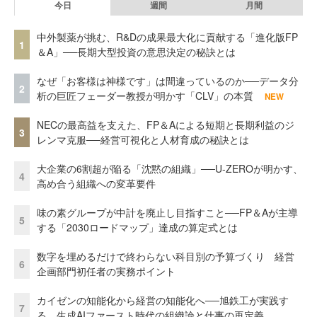
今日
週間
月間
中外製薬が挑む、R&Dの成果最大化に貢献する「進化版FP
1
＆A」──長期大型投資の意思決定の秘訣とは
なぜ「お客様は神様です」は間違っているのか──データ分
2
析の巨匠フェーダー教授が明かす「CLV」の本質
NEW
NECの最高益を支えた、FP＆Aによる短期と長期利益のジ
3
レンマ克服──経営可視化と人材育成の秘訣とは
大企業の6割超が陥る「沈黙の組織」──U-ZEROが明かす、
4
高め合う組織への変革要件
味の素グループが中計を廃止し目指すこと──FP＆Aが主導
5
する「2030ロードマップ」達成の算定式とは
数字を埋めるだけで終わらない科目別の予算づくり 経営
6
企画部門初任者の実務ポイント
カイゼンの知能化から経営の知能化へ──旭鉄工が実践す
7
る、生成AIファースト時代の組織論と仕事の再定義