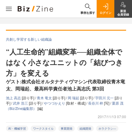
新規
事例を探す
ログイン
会員登録
共創し学習する新しい組織論
“人工生命的”組織変革──組織全体で
はなく小さなユニットの「結びつき
方」を変える
ゲスト:株式会社オルタナティヴマシン代表取締役青木竜
太、岡瑞起、最高科学責任者池上高志氏 第3回
池上 高志
[語り手] /
青木 竜太
[語り手] /
岡 瑞起
[語り手] /
宇田川 元一
[語り
手] /
武井 浩三
[語り手] /
やつづかえり
[取材・構成] /
長谷川 梓
[写] /
栗原 茂
（Biz/Zine編集部）
[編]
2017/11/13 07:00
AI・機械学習
ワークスタイル
事業開発
組織開発
ホラクラシ―