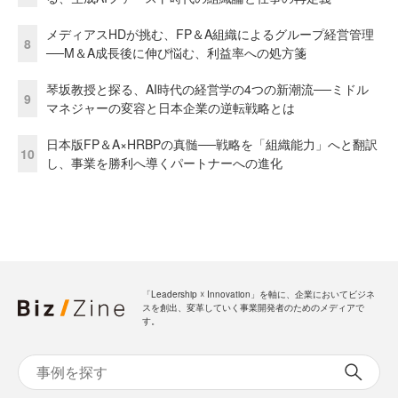
メディアスHDが挑む、FP＆A組織によるグループ経営管理
8
──M＆A成長後に伸び悩む、利益率への処方箋
琴坂教授と探る、AI時代の経営学の4つの新潮流──ミドル
9
マネジャーの変容と日本企業の逆転戦略とは
日本版FP＆A×HRBPの真髄──戦略を「組織能力」へと翻訳
10
し、事業を勝利へ導くパートナーへの進化
「Leadership ☓ Innovation」を軸に、企業においてビジネ
スを創出、変革していく事業開発者のためのメディアで
す。