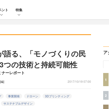
ベント
特集
ブクが語る、「モノづくりの民
ア
3つの技術と持続可能性
17 セミナーレポート
1
[編]
2017/10/19 07:00
2
グ
事業開発
ドローン
3Dプリンティング
サステナブルデザイン