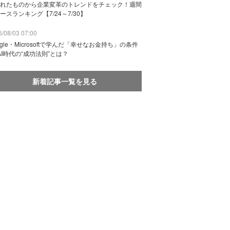
れたものから企業変革のトレンドをチェック！週間
ースランキング【7/24～7/30】
/08/03 07:00
ogle・Microsoftで学んだ「幸せなお金持ち」の条件
AI時代の“成功法則”とは？
新着記事一覧を見る