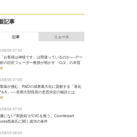
着記事
記事
ニュース
/08/06 07:00
「お客様は神様です」は間違っているのか──デー
析の巨匠フェーダー教授が明かす「CLV」の本質
EW
/08/05 07:00
製薬が挑む、R&Dの成果最大化に貢献する「進化
P＆A」──長期大型投資の意思決定の秘訣とは
EW
/08/04 07:00
書にない“実践知”がCVCを救う。Counterpart
ntures西条氏に聞く成功の条件
/08/03 08:00