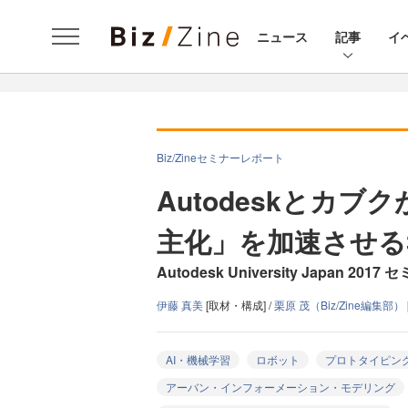
ニュース
記事
イ
Biz/Zineセミナーレポート
Autodeskとカ
主化」を加速させる
Autodesk University Japan 20
伊藤 真美
[取材・構成] /
栗原 茂（Biz/Zine編集部）
AI・機械学習
ロボット
プロトタイピン
アーバン・インフォーメーション・モデリング