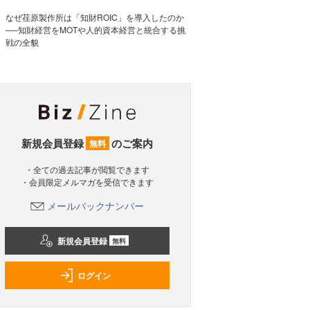
なぜ荏原製作所は「知財ROIC」を導入したのか
──知財経営をMOTや人的資本経営と統合する挑
戦の全貌
新規会員登録
のご案内
無料
・全ての過去記事が閲覧できます
・会員限定メルマガを受信できます
メールバックナンバー
新規会員登録
無料
ログイン