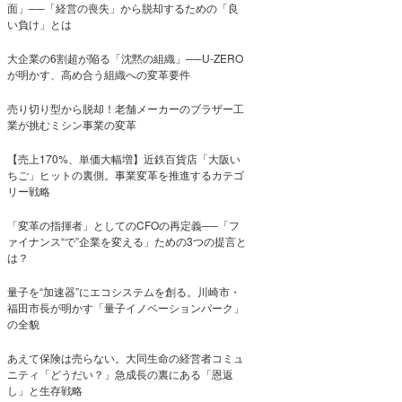
面」──「経営の喪失」から脱却するための「良
い負け」とは
大企業の6割超が陥る「沈黙の組織」──U-ZERO
が明かす、高め合う組織への変革要件
売り切り型から脱却！老舗メーカーのブラザー工
業が挑むミシン事業の変革
【売上170%、単価大幅増】近鉄百貨店「大阪い
ちご」ヒットの裏側。事業変革を推進するカテゴ
リー戦略
「変革の指揮者」としてのCFOの再定義──「フ
ァイナンス“で”企業を変える」ための3つの提言と
は？
量子を“加速器”にエコシステムを創る。川崎市・
福田市長が明かす「量子イノベーションパーク」
の全貌
あえて保険は売らない。大同生命の経営者コミュ
ニティ「どうだい？」急成長の裏にある「恩返
し」と生存戦略