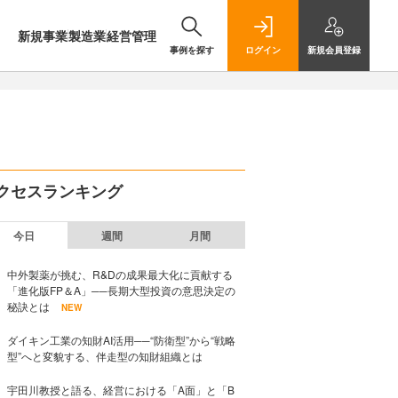
新規事業
製造業
経営管理
事例を探す
ログイン
新規
会員登録
クセスランキング
今日
週間
月間
中外製薬が挑む、R&Dの成果最大化に貢献する
「進化版FP＆A」──長期大型投資の意思決定の
秘訣とは
NEW
ダイキン工業の知財AI活用──“防衛型”から“戦略
型”へと変貌する、伴走型の知財組織とは
宇田川教授と語る、経営における「A面」と「B