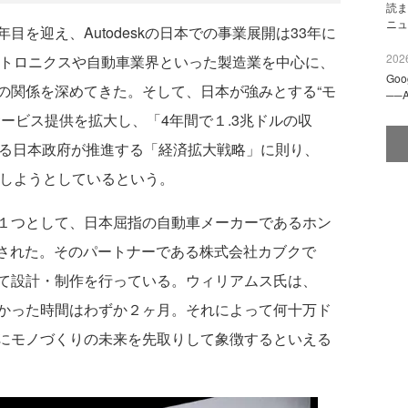
読ま
ニュ
an」は10年目を迎え、Autodeskの日本での事業展開は33年に
2026
エレクトロニクスや自動車業界といった製造業を中心に、
Go
の関係を深めてきた。そして、日本が強みとする“モ
──
ービス提供を拡大し、「4年間で１.3兆ドルの収
げる日本政府が推進する「経済拡大戦略」に則り、
貢献しようとしているという。
１つとして、日本屈指の自動車メーカーであるホン
介された。そのパートナーである株式会社カブクで
て設計・制作を行っている。ウィリアムス氏は、
かった時間はわずか２ヶ月。それによって何十万ド
にモノづくりの未来を先取りして象徴するといえる