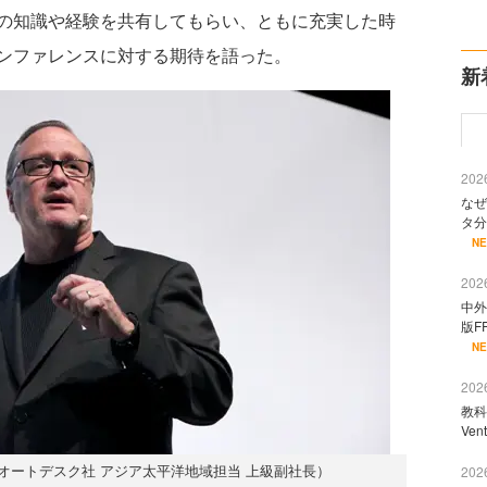
の知識や経験を共有してもらい、ともに充実した時
ンファレンスに対する期待を語った。
新
2026
なぜ
タ分
N
2026
中外
版F
N
2026
教科
Ve
国オートデスク社 アジア太平洋地域担当 上級副社長）
2026