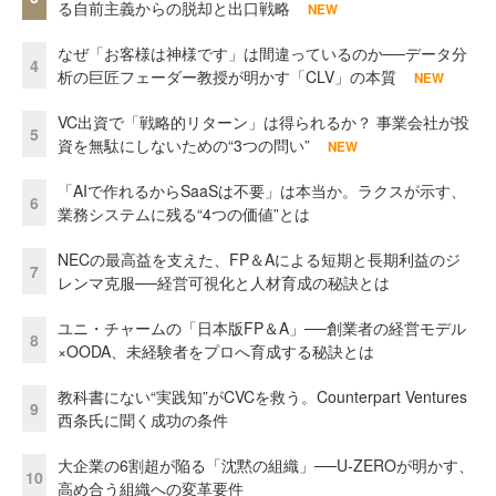
る自前主義からの脱却と出口戦略
NEW
なぜ「お客様は神様です」は間違っているのか──データ分
4
析の巨匠フェーダー教授が明かす「CLV」の本質
NEW
VC出資で「戦略的リターン」は得られるか？ 事業会社が投
5
資を無駄にしないための“3つの問い”
NEW
「AIで作れるからSaaSは不要」は本当か。ラクスが示す、
6
業務システムに残る“4つの価値”とは
NECの最高益を支えた、FP＆Aによる短期と長期利益のジ
7
レンマ克服──経営可視化と人材育成の秘訣とは
ユニ・チャームの「日本版FP＆A」──創業者の経営モデル
8
×OODA、未経験者をプロへ育成する秘訣とは
教科書にない“実践知”がCVCを救う。Counterpart Ventures
9
西条氏に聞く成功の条件
大企業の6割超が陥る「沈黙の組織」──U-ZEROが明かす、
10
高め合う組織への変革要件