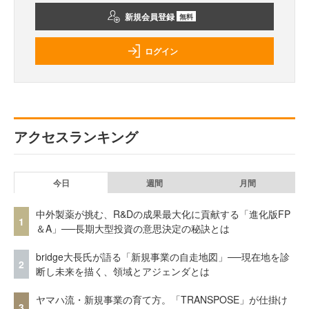
新規会員登録
無料
ログイン
アクセスランキング
今日
週間
月間
中外製薬が挑む、R&Dの成果最大化に貢献する「進化版FP
1
＆A」──長期大型投資の意思決定の秘訣とは
bridge大長氏が語る「新規事業の自走地図」──現在地を診
2
断し未来を描く、領域とアジェンダとは
ヤマハ流・新規事業の育て方。「TRANSPOSE」が仕掛け
3