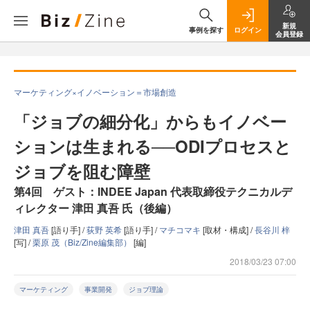
新規
事例を探す
ログイン
会員登録
マーケティング×イノベーション＝市場創造
「ジョブの細分化」からもイノベー
ションは生まれる──ODIプロセスと
ジョブを阻む障壁
第4回 ゲスト：INDEE Japan 代表取締役テクニカルデ
ィレクター 津田 真吾 氏（後編）
津田 真吾
[語り手] /
荻野 英希
[語り手] /
マチコマキ
[取材・構成] /
長谷川 梓
[写] /
栗原 茂（Biz/Zine編集部）
[編]
2018/03/23 07:00
マーケティング
事業開発
ジョブ理論