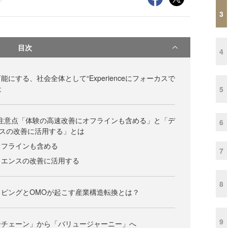
3
目次
4
にする、社会全体として“Experienceにフォーカスで
は
5
注意点「体験の高速改善にオフラインも含める」と「デ
6
スの改善に活用する」とは
オフラインも含める
7
リエンスの改善に活用する
8
ピングとOMOが起こす産業構造転換とは？
9
ーチェーン」から「バリュージャーニー」へ