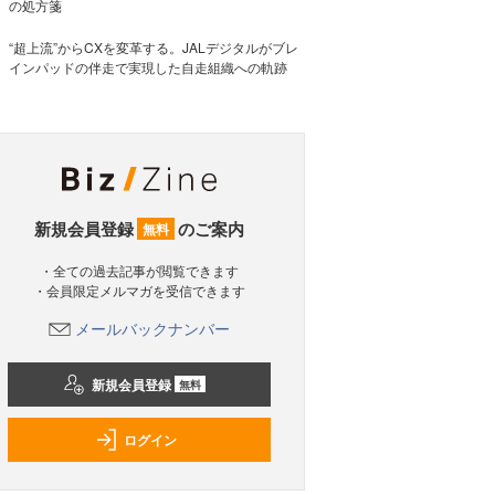
の処方箋
“超上流”からCXを変革する。JALデジタルがブレ
インパッドの伴走で実現した自走組織への軌跡
新規会員登録
のご案内
無料
・全ての過去記事が閲覧できます
・会員限定メルマガを受信できます
メールバックナンバー
新規会員登録
無料
ログイン