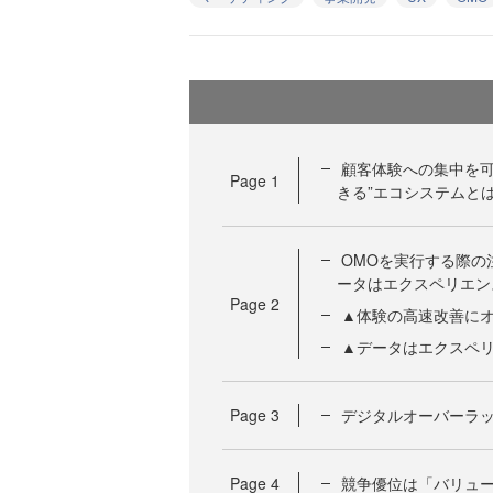
顧客体験への集中を可能
Page
1
きる”エコシステムと
OMOを実行する際の
ータはエクスペリエン
Page
2
▲体験の高速改善に
▲データはエクスペ
Page
3
デジタルオーバーラッ
Page
4
競争優位は「バリュ