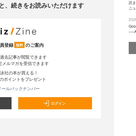
読ま
と、
続きをお読みいただけます
ニュ
2026
Go
──
員登録
のご案内
無料
過去記事が閲覧できます
定メルマガを受信できます
泳社の本が買える！
分のポイントをプレゼント
メールバックナンバー
ログイン