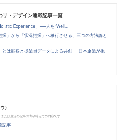
グのリ・デザイン連載記事一覧
 Experience」──人を“Well...
把握」から「状況把握」へ移行させる、三つの方法論と
」とは顧客と従業員データによる共創──日本企業が抱
ユウ）
、または直近の記事の寄稿時点での内容です
筆記事