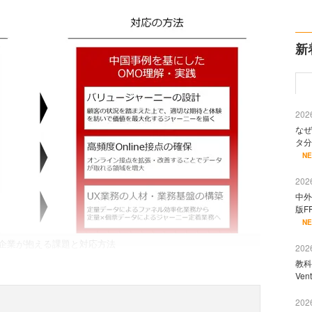
新
2026
なぜ
タ分
N
2026
中外
版F
N
企業が抱える課題と対応方法
2026
教科
Ve
2026