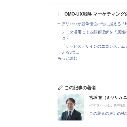
OMO-UX戦略 マーケティン
アリババが競争優位の軸に据える「Holistic
データ活用による顧客理解を「属性
は？
「サービスデザインのエコシステム
える3つ...
もっと読む
この記事の著者
宮坂 祐（ミヤサカ 
※プロフィールは、執筆時点
この著者の最近の執