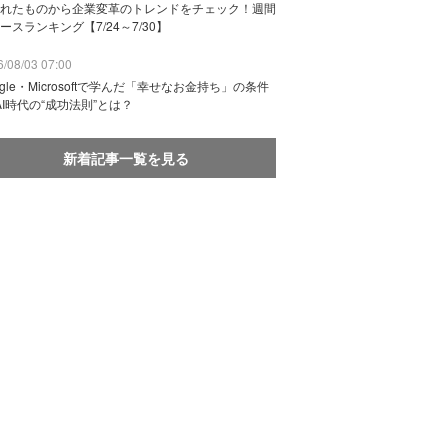
れたものから企業変革のトレンドをチェック！週間
ースランキング【7/24～7/30】
/08/03 07:00
ogle・Microsoftで学んだ「幸せなお金持ち」の条件
AI時代の“成功法則”とは？
新着記事一覧を見る