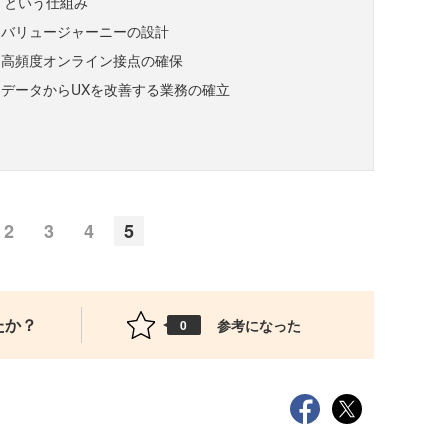
CH)」という仕組み
：バリュージャーニーの設計
：高頻度オンライン接点の確保
データからUXを改善する業務の確立
2
3
4
5
たか？
参考になった
0