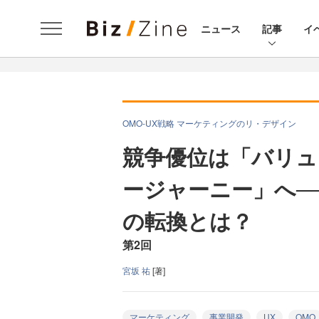
ニュース
記事
イ
OMO-UX戦略 マーケティングのリ・デザイン
競争優位は「バリュ
ージャーニー」へ─
の転換とは？
第2回
宮坂 祐
[著]
マーケティング
事業開発
UX
OMO