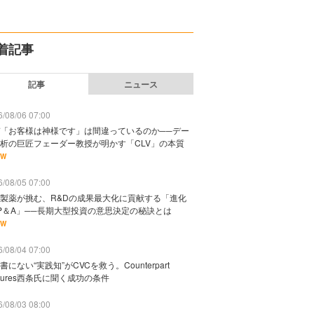
着記事
記事
ニュース
/08/06 07:00
「お客様は神様です」は間違っているのか──デー
析の巨匠フェーダー教授が明かす「CLV」の本質
EW
/08/05 07:00
製薬が挑む、R&Dの成果最大化に貢献する「進化
P＆A」──長期大型投資の意思決定の秘訣とは
EW
/08/04 07:00
書にない“実践知”がCVCを救う。Counterpart
ntures西条氏に聞く成功の条件
/08/03 08:00