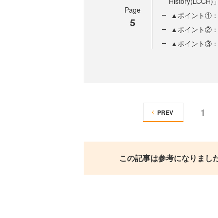
History(LC
Page
▲ポイント①
5
▲ポイント②
▲ポイント③：
1
PREV
この記事は参考になりまし