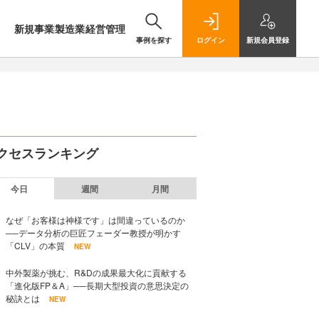
新規事業
製造業
経営管理
事例を探す
ログイン
新規
会員登録
クセスランキング
今日
週間
月間
なぜ「お客様は神様です」は間違っているのか
──データ分析の巨匠フェーダー教授が明かす
「CLV」の本質
NEW
中外製薬が挑む、R&Dの成果最大化に貢献する
「進化版FP＆A」──長期大型投資の意思決定の
秘訣とは
NEW