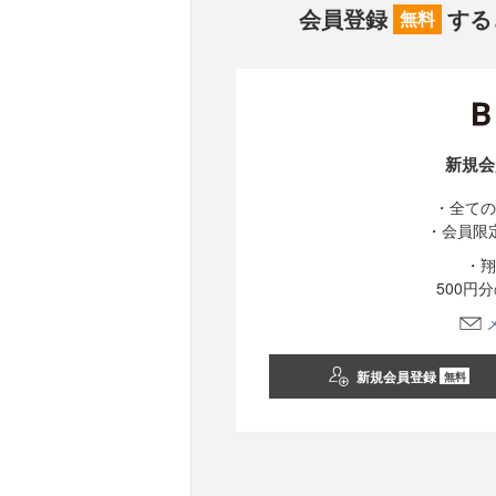
会員登録
する
無料
新規会
・全ての
・会員限
・翔
500円
新規会員登録
無料