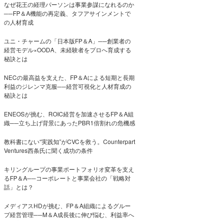
なぜ花王の経理パーソンは事業参謀になれるのか
──FP＆A機能の再定義、タフアサインメントで
の人材育成
ユニ・チャームの「日本版FP＆A」──創業者の
経営モデル×OODA、未経験者をプロへ育成する
秘訣とは
NECの最高益を支えた、FP＆Aによる短期と長期
利益のジレンマ克服──経営可視化と人材育成の
秘訣とは
ENEOSが挑む、ROIC経営を加速させるFP＆A組
織──立ち上げ背景にあったPBR1倍割れの危機感
教科書にない“実践知”がCVCを救う。Counterpart
Ventures西条氏に聞く成功の条件
キリングループの事業ポートフォリオ変革を支え
るFP＆A──コーポレートと事業会社の「戦略対
話」とは？
メディアスHDが挑む、FP＆A組織によるグルー
プ経営管理──M＆A成長後に伸び悩む、利益率へ