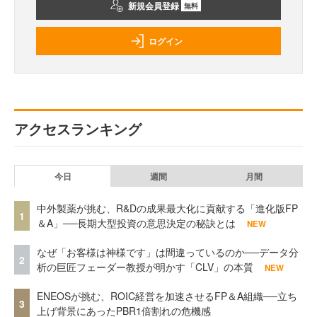
新規会員登録
無料
ログイン
アクセスランキング
今日
週間
月間
中外製薬が挑む、R&Dの成果最大化に貢献する「進化版FP
1
＆A」──長期大型投資の意思決定の秘訣とは
NEW
なぜ「お客様は神様です」は間違っているのか──データ分
2
析の巨匠フェーダー教授が明かす「CLV」の本質
NEW
ENEOSが挑む、ROIC経営を加速させるFP＆A組織──立ち
3
上げ背景にあったPBR1倍割れの危機感