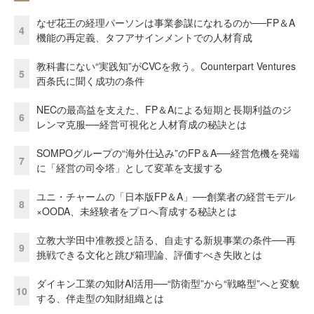
なぜ花王の経理パーソンは事業参謀になれるのか──FP＆A
4
機能の再定義、タフアサインメントでの人材育成
教科書にない“実践知”がCVCを救う。Counterpart Ventures
5
西条氏に聞く成功の条件
NECの最高益を支えた、FP＆Aによる短期と長期利益のジ
6
レンマ克服──経営可視化と人材育成の秘訣とは
SOMPOグループの“海外仕込み”のFP＆A──経営危機を発端
7
に「経営の司令塔」として変革を支援する
ユニ・チャームの「日本版FP＆A」──創業者の経営モデル
8
×OODA、未経験者をプロへ育成する秘訣とは
立教大学田中准教授と語る、自走する新規事業の条件──再
9
挑戦できる文化と跳び箱理論、評価すべき失敗とは
ダイキン工業の知財AI活用──“防衛型”から“戦略型”へと変貌
10
する、伴走型の知財組織とは