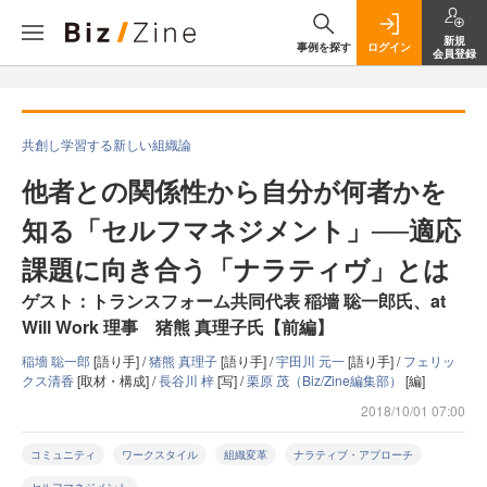
新規
事例を探す
ログイン
会員登録
共創し学習する新しい組織論
他者との関係性から自分が何者かを
知る「セルフマネジメント」──適応
課題に向き合う「ナラティヴ」とは
ゲスト：トランスフォーム共同代表 稲墻 聡一郎氏、at
Will Work 理事 猪熊 真理子氏【前編】
稲墻 聡一郎
[語り手] /
猪熊 真理子
[語り手] /
宇田川 元一
[語り手] /
フェリッ
クス清香
[取材・構成] /
長谷川 梓
[写] /
栗原 茂（Biz/Zine編集部）
[編]
2018/10/01 07:00
コミュニティ
ワークスタイル
組織変革
ナラティブ・アプローチ