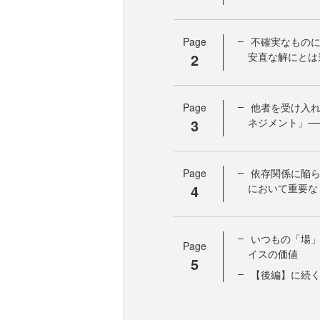
Page
不確実なものに
2
安直な解にとは
Page
他者を受け入
3
ネジメント」─
Page
依存関係に陥
4
において重要な「N
いつもの「場
Page
イスの価値
5
【後編】に続