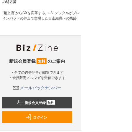
の処方箋
“超上流”からCXを変革する。JALデジタルがブレ
インパッドの伴走で実現した自走組織への軌跡
新規会員登録
のご案内
無料
・全ての過去記事が閲覧できます
・会員限定メルマガを受信できます
メールバックナンバー
新規会員登録
無料
ログイン