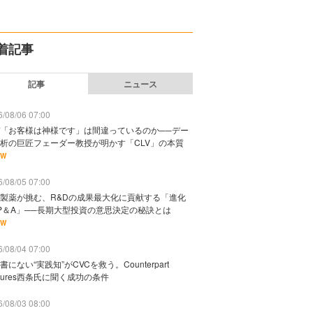
着記事
記事
ニュース
/08/06 07:00
「お客様は神様です」は間違っているのか──デー
析の巨匠フェーダー教授が明かす「CLV」の本質
EW
/08/05 07:00
製薬が挑む、R&Dの成果最大化に貢献する「進化
P＆A」──長期大型投資の意思決定の秘訣とは
EW
/08/04 07:00
書にない“実践知”がCVCを救う。Counterpart
ntures西条氏に聞く成功の条件
/08/03 08:00