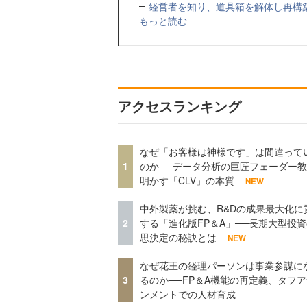
経営者を知り、道具箱を解体し再構
もっと読む
アクセスランキング
なぜ「お客様は神様です」は間違って
1
のか──データ分析の巨匠フェーダー
明かす「CLV」の本質
NEW
中外製薬が挑む、R&Dの成果最大化に
2
する「進化版FP＆A」──長期大型投
思決定の秘訣とは
NEW
なぜ花王の経理パーソンは事業参謀に
3
るのか──FP＆A機能の再定義、タフ
ンメントでの人材育成