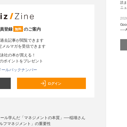
読ま
ニュ
2026
Go
員登録
のご案内
無料
──
過去記事が閲覧できます
定メルマガを受信できます
泳社の本が買える！
分のポイントをプレゼント
メールバックナンバー
ログイン
ール学んだ「マネジメントの本質」──稲墻さん
ルフマネジメント」の重要性