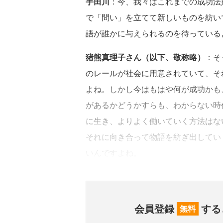
宇田川
：今、我々はこれまでの成功法
で「問い」を立てて新しいものを紡い
語が誰かに与えられるのを待っている
猪熊真理子さん（以下、敬称略）
：そ
のレールが社会に用意されていて、そ
よね。しかし今はもはや何が成功かも
があるかどうかすらも、わからない時
に生き、よりよく働いていく方法はな
それに向き合って物語を紡ぎ出してい
いんですよね。
会員登録
する
無料