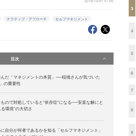
2018/10/01 07:00
3
ナラティブ・アプローチ
セルフマネジメント
4
5
目次
6
んだ「マネジメントの本質」──稲墻さんが気づいた
」の重要性
7
もので対処していると“依存症”になる──安直な解にと
れる環境”の大切さ
8
めに自分が何者であるかを知る「セルフマネジメント」
9