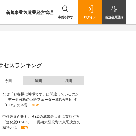
新規事業
製造業
経営管理
事例を探す
ログイン
新規
会員登録
クセスランキング
今日
週間
月間
なぜ「お客様は神様です」は間違っているのか
──データ分析の巨匠フェーダー教授が明かす
「CLV」の本質
NEW
中外製薬が挑む、R&Dの成果最大化に貢献する
「進化版FP＆A」──長期大型投資の意思決定の
秘訣とは
NEW