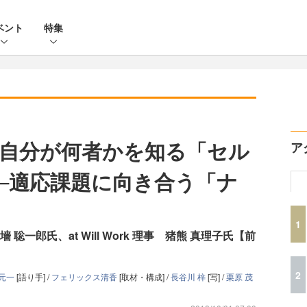
ベント
特集
自分が何者かを知る「セル
ア
─適応課題に向き合う「ナ
1
一郎氏、at Will Work 理事 猪熊 真理子氏【前
2
 元一
[語り手] /
フェリックス清香
[取材・構成] /
長谷川 梓
[写] /
栗原 茂