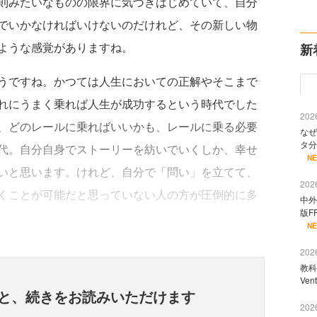
則みたいなものの限界に気づきはじめていて、自分
でいかなければいけないのだけれど、その新しい物
ような感覚がありますね。
新
うですね。かつては人生においての正解やそこまで
れにうまく乗れば人生が成功するという時代でした
2026
、どのレールに乗ればいいかも、レールに乗る必要
なぜ
タ分
代。自分自身でストーリーを紡いでいくしか、幸せ
N
いと思います。けれど、自分で「問い」を立てて、
2026
くことが可能だと思っていない人の方が圧倒的に多
中外
版F
N
2026
教科
Ve
と、
続きをお読みいただけます
2026