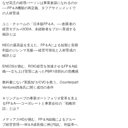
なぜ花王の経理パーソンは事業参謀になれるのか
──FP＆A機能の再定義、タフアサインメントで
の人材育成
ユニ・チャームの「日本版FP＆A」──創業者の
経営モデル×OODA、未経験者をプロへ育成する
秘訣とは
NECの最高益を支えた、FP＆Aによる短期と長期
利益のジレンマ克服──経営可視化と人材育成の
秘訣とは
ENEOSが挑む、ROIC経営を加速させるFP＆A組
織──立ち上げ背景にあったPBR1倍割れの危機感
教科書にない“実践知”がCVCを救う。Counterpart
Ventures西条氏に聞く成功の条件
キリングループの事業ポートフォリオ変革を支え
るFP＆A──コーポレートと事業会社の「戦略対
話」とは？
メディアスHDが挑む、FP＆A組織によるグルー
プ経営管理──M＆A成長後に伸び悩む、利益率へ