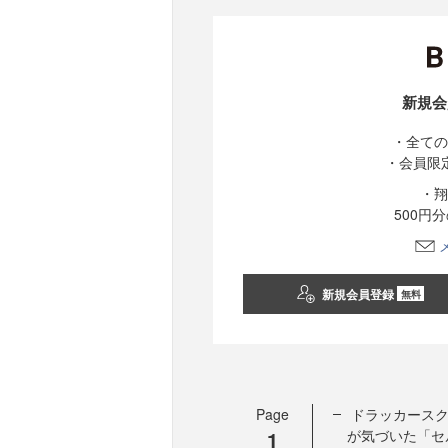
新規会
・全ての
・会員限
・翔
500円
新規会員登録
無料
Page
ドラッカースク
1
が気づいた「セ