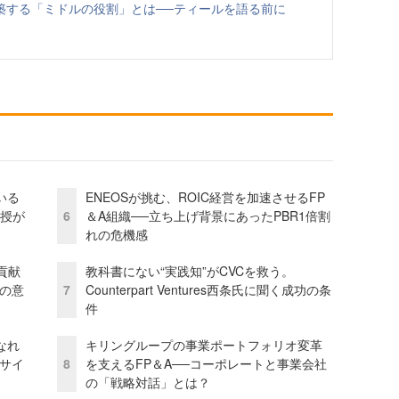
築する「ミドルの役割」とは──ティールを語る前に
いる
ENEOSが挑む、ROIC経営を加速させるFP
教授が
6
＆A組織──立ち上げ背景にあったPBR1倍割
れの危機感
貢献
教科書にない“実践知”がCVCを救う。
資の意
7
Counterpart Ventures西条氏に聞く成功の条
件
なれ
キリングループの事業ポートフォリオ変革
アサイ
8
を支えるFP＆A──コーポレートと事業会社
の「戦略対話」とは？