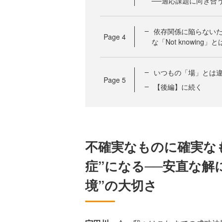
──適応課題に向き合
依存関係に陥らない
Page
4
な「Not knowing」と
いつもの「場」とは
Page
5
【後編】に続く
不確実なものに確実な
症”になる──安直な解
境”の大切さ