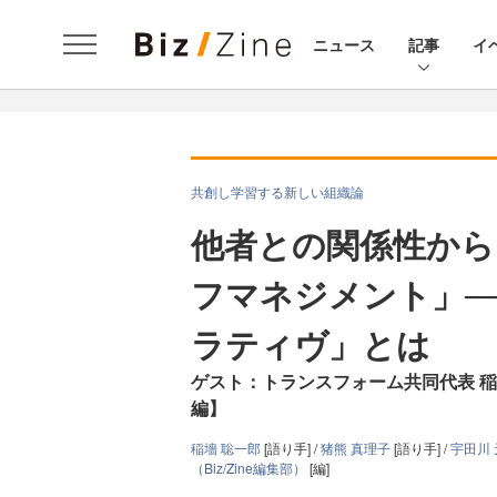
ニュース
記事
イ
共創し学習する新しい組織論
他者との関係性から
フマネジメント」─
ラティヴ」とは
ゲスト：トランスフォーム共同代表 稲墻 聡
編】
稲墻 聡一郎
[語り手] /
猪熊 真理子
[語り手] /
宇田川
（Biz/Zine編集部）
[編]