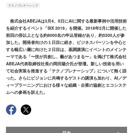
テクノプレナーシップ
株式会社ABEJAは3月4、5日にAIに関する最新事例や活用技術
を紹介するイベント「SIX 2019」を開催。2018年2月に開催した
前回の倍以上となる約8000名の申込登録があり、約5200人が参
加した。開発者向けの１日目に続き、ビジネスパーソンを中心と
する幅広い層に向けた２日目は、基調講演にイベントのメインテ
ーマである「〜技が共創し、藝があつまる〜」を掲げて株式会社
ABEJA代表取締役社長の岡田陽介氏が登壇。新しい技術を用い
て社会実装を推進する「テクノプレナーシップ」について熱く語
った。さらにビジョンに共鳴するゲストの講演も加わり、AI／デ
ィープラーニングにおける様々な組織・企業の協創とエコシステ
ムへの参画を訴えた。
目次