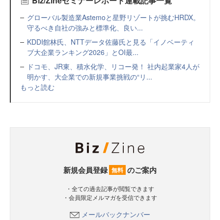
Biz/Zineセミナーレポート連載記事一覧
グローバル製造業Astemoと星野リゾートが挑むHRDX。
守るべき自社の強みと標準化、良い...
KDDI館林氏、NTTデータ佐藤氏と見る「イノベーティ
ブ大企業ランキング2026」とOI最...
ドコモ、JR東、積水化学、リコー発！ 社内起業家4人が
明かす、大企業での新規事業挑戦の“リ...
もっと読む
新規会員登録
のご案内
無料
・全ての過去記事が閲覧できます
・会員限定メルマガを受信できます
メールバックナンバー