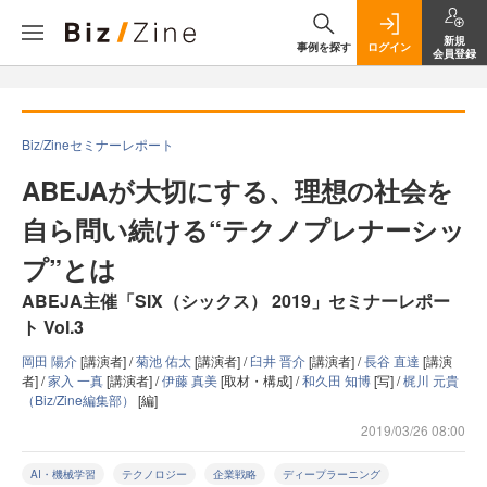
新規
事例を探す
ログイン
会員登録
Biz/Zineセミナーレポート
ABEJAが大切にする、理想の社会を
自ら問い続ける“テクノプレナーシッ
プ”とは
ABEJA主催「SIX（シックス） 2019」セミナーレポー
ト Vol.3
岡田 陽介
[講演者] /
菊池 佑太
[講演者] /
臼井 晋介
[講演者] /
長谷 直達
[講演
者] /
家入 一真
[講演者] /
伊藤 真美
[取材・構成] /
和久田 知博
[写] /
梶川 元貴
（Biz/Zine編集部）
[編]
2019/03/26 08:00
AI・機械学習
テクノロジー
企業戦略
ディープラーニング