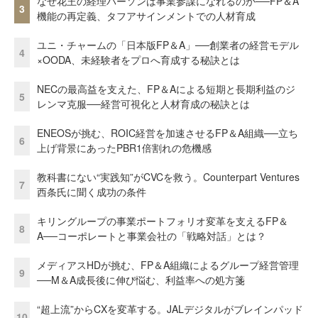
なぜ花王の経理パーソンは事業参謀になれるのか──FP＆A
3
機能の再定義、タフアサインメントでの人材育成
ユニ・チャームの「日本版FP＆A」──創業者の経営モデル
4
×OODA、未経験者をプロへ育成する秘訣とは
NECの最高益を支えた、FP＆Aによる短期と長期利益のジ
5
レンマ克服──経営可視化と人材育成の秘訣とは
ENEOSが挑む、ROIC経営を加速させるFP＆A組織──立ち
6
上げ背景にあったPBR1倍割れの危機感
教科書にない“実践知”がCVCを救う。Counterpart Ventures
7
西条氏に聞く成功の条件
キリングループの事業ポートフォリオ変革を支えるFP＆
8
A──コーポレートと事業会社の「戦略対話」とは？
メディアスHDが挑む、FP＆A組織によるグループ経営管理
9
──M＆A成長後に伸び悩む、利益率への処方箋
“超上流”からCXを変革する。JALデジタルがブレインパッド
10