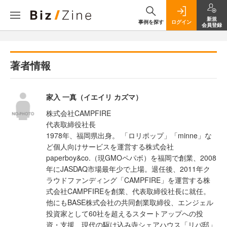
新規
事例を探す
ログイン
会員登録
著者情報
家入 一真（イエイリ カズマ）
株式会社CAMPFIRE
代表取締役社長
1978年、福岡県出身。 「ロリポップ」「minne」な
ど個人向けサービスを運営する株式会社
paperboy&co.（現GMOペパボ）を福岡で創業、2008
年にJASDAQ市場最年少で上場。退任後、2011年ク
ラウドファンディング「CAMPFIRE」を運営する株
式会社CAMPFIREを創業、代表取締役社長に就任。
他にもBASE株式会社の共同創業取締役、エンジェル
投資家として60社を超えるスタートアップへの投
資・支援、現代の駆け込み寺シェアハウス「リバ邸」