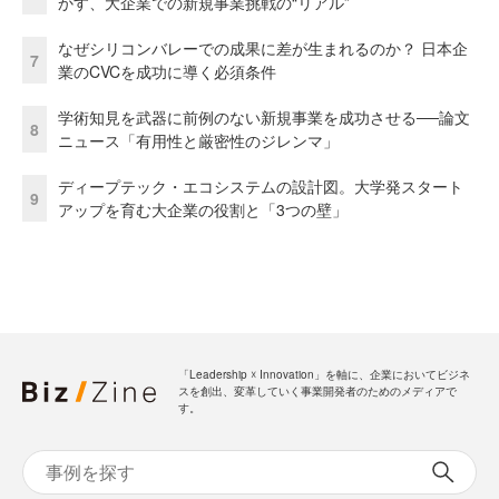
かす、大企業での新規事業挑戦の“リアル”
なぜシリコンバレーでの成果に差が生まれるのか？ 日本企
7
業のCVCを成功に導く必須条件
学術知見を武器に前例のない新規事業を成功させる──論文
8
ニュース「有用性と厳密性のジレンマ」
ディープテック・エコシステムの設計図。大学発スタート
9
アップを育む大企業の役割と「3つの壁」
「Leadership ☓ Innovation」を軸に、企業においてビジネ
スを創出、変革していく事業開発者のためのメディアで
す。