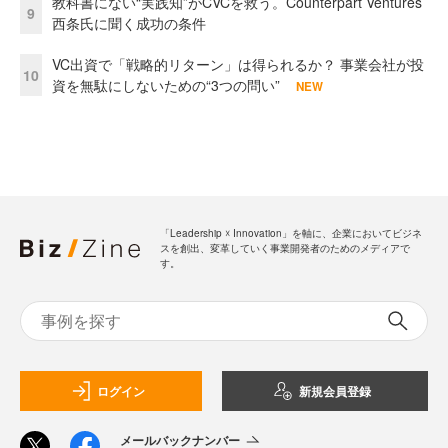
教科書にない“実践知”がCVCを救う。Counterpart Ventures
9
西条氏に聞く成功の条件
VC出資で「戦略的リターン」は得られるか？ 事業会社が投
10
資を無駄にしないための“3つの問い”
NEW
「Leadership ☓ Innovation」を軸に、企業においてビジネ
スを創出、変革していく事業開発者のためのメディアで
す。
ログイン
新規会員登録
メールバックナンバー