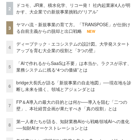
ドコモ、JR東、積水化学、リコー発！ 社内起業家4人が明
2
かす、大企業での新規事業挑戦の“リアル”
ヤマハ流・新規事業の育て方。「TRANSPOSE」が仕掛け
3
る自前主義からの脱却と出口戦略
NEW
ディープテック・エコシステムの設計図。大学発スタート
4
アップを育む大企業の役割と「3つの壁」
「AIで作れるからSaaSは不要」は本当か。ラクスが示す、
5
業務システムに残る“4つの価値”とは
bridge大長氏が語る「新規事業の自走地図」──現在地を診
6
断し未来を描く、領域とアジェンダとは
FP＆A導入の最大の目的とは何か──導入を阻む「二つの
7
壁」、本社経営企画が果たすべき「真の役割」とは
第一人者たちが語る、知財業務AIから戦略領域AIへの進化
8
──知財AIオーケストレーションとは