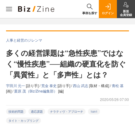
新規
事例を探す
ログイン
会員登録
人事と経営のジレンマ
多くの経営課題は“急性疾患”ではな
く“慢性疾患”──組織の硬直化を防ぐ
「異質性」と「多声性」とは？
宇田川 元一
[語り手] /
荒金 泰史
[語り手] /
西山 武志
[取材・構成] /
青松 基
[画] /
栗原 茂（Biz/Zine編集部）
[編]
2020/05/26 07:00
技術的問題
適応課題
ナラティヴ・アプローチ
1on1
タイト・カップリング