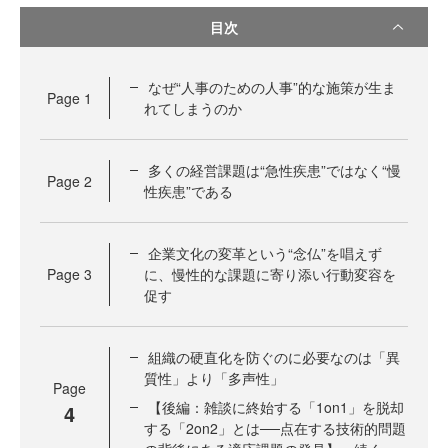
目次
なぜ“人事のための人事”的な施策が生ま
Page
1
れてしまうのか
多くの経営課題は“急性疾患”ではなく“慢
Page
2
性疾患”である
企業文化の変革という“念仏”を唱えず
Page
3
に、慢性的な課題に寄り添い行動変容を
促す
組織の硬直化を防ぐのに必要なのは「異
質性」より「多声性」
Page
【後編：雑談に終始する「1on1」を脱却
4
する「2on2」とは──点在する技術的問題