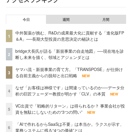
今日
週間
月間
中外製薬が挑む、R&Dの成果最大化に貢献する「進化版FP
1
＆A」──長期大型投資の意思決定の秘訣とは
bridge大長氏が語る「新規事業の自走地図」──現在地を診
2
断し未来を描く、領域とアジェンダとは
ヤマハ流・新規事業の育て方。「TRANSPOSE」が仕掛け
3
る自前主義からの脱却と出口戦略
NEW
なぜ「お客様は神様です」は間違っているのか──データ分
4
析の巨匠フェーダー教授が明かす「CLV」の本質
NEW
VC出資で「戦略的リターン」は得られるか？ 事業会社が投
5
資を無駄にしないための“3つの問い”
NEW
「AIで作れるからSaaSは不要」は本当か。ラクスが示す、
6
業務システムに残る“4つの価値”とは