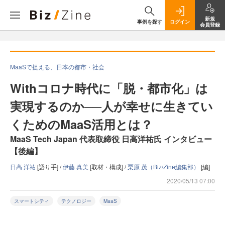
新規
事例を探す
ログイン
会員登録
MaaSで捉える、日本の都市・社会
Withコロナ時代に「脱・都市化」は
実現するのか──人が幸せに生きてい
くためのMaaS活用とは？
MaaS Tech Japan 代表取締役 日高洋祐氏 インタビュー
【後編】
日高 洋祐
[語り手] /
伊藤 真美
[取材・構成] /
栗原 茂（Biz/Zine編集部）
[編]
2020/05/13 07:00
スマートシティ
テクノロジー
MaaS