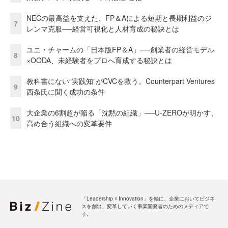
NECの最高益を支えた、FP＆Aによる短期と長期利益のジ
7
レンマ克服──経営可視化と人材育成の秘訣とは
ユニ・チャームの「日本版FP＆A」──創業者の経営モデル
8
×OODA、未経験者をプロへ育成する秘訣とは
教科書にない“実践知”がCVCを救う。Counterpart Ventures
9
西条氏に聞く成功の条件
大企業の6割超が陥る「沈黙の組織」──U-ZEROが明かす、
10
高め合う組織への変革要件
「Leadership ☓ Innovation」を軸に、企業においてビジネ
スを創出、変革していく事業開発者のためのメディアで
す。