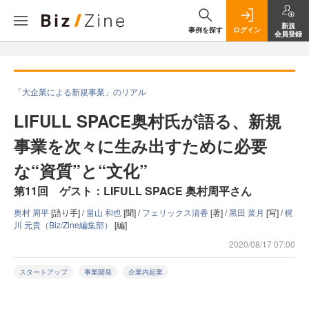
新規
事例を探す
ログイン
会員登録
「大企業による新規事業」のリアル
LIFULL SPACE奥村氏が語る、新規
事業を次々に生み出すために必要
な“資質”と“文化”
第11回 ゲスト：LIFULL SPACE 奥村周平さん
奥村 周平
[語り手] /
畠山 和也
[聞] /
フェリックス清香
[著] /
黑田 菜月
[写] /
梶
川 元貴（Biz/Zine編集部）
[編]
2020/08/17 07:00
スタートアップ
事業開発
企業内起業