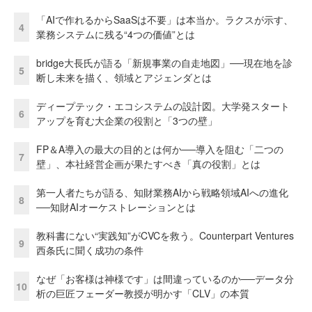
「AIで作れるからSaaSは不要」は本当か。ラクスが示す、
4
業務システムに残る“4つの価値”とは
bridge大長氏が語る「新規事業の自走地図」──現在地を診
5
断し未来を描く、領域とアジェンダとは
ディープテック・エコシステムの設計図。大学発スタート
6
アップを育む大企業の役割と「3つの壁」
FP＆A導入の最大の目的とは何か──導入を阻む「二つの
7
壁」、本社経営企画が果たすべき「真の役割」とは
第一人者たちが語る、知財業務AIから戦略領域AIへの進化
8
──知財AIオーケストレーションとは
教科書にない“実践知”がCVCを救う。Counterpart Ventures
9
西条氏に聞く成功の条件
なぜ「お客様は神様です」は間違っているのか──データ分
10
析の巨匠フェーダー教授が明かす「CLV」の本質