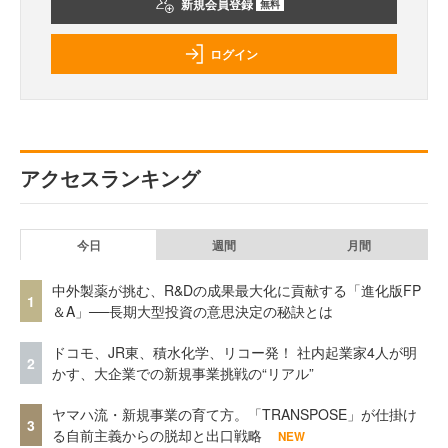
新規会員登録
無料
ログイン
アクセスランキング
今日
週間
月間
中外製薬が挑む、R&Dの成果最大化に貢献する「進化版FP
1
＆A」──長期大型投資の意思決定の秘訣とは
ドコモ、JR東、積水化学、リコー発！ 社内起業家4人が明
2
かす、大企業での新規事業挑戦の“リアル”
ヤマハ流・新規事業の育て方。「TRANSPOSE」が仕掛け
3
る自前主義からの脱却と出口戦略
NEW