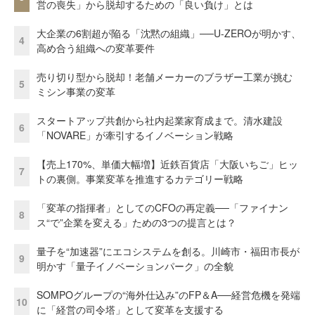
営の喪失」から脱却するための「良い負け」とは
大企業の6割超が陥る「沈黙の組織」──U-ZEROが明かす、
4
高め合う組織への変革要件
売り切り型から脱却！老舗メーカーのブラザー工業が挑む
5
ミシン事業の変革
スタートアップ共創から社内起業家育成まで。清水建設
6
「NOVARE」が牽引するイノベーション戦略
【売上170%、単価大幅増】近鉄百貨店「大阪いちご」ヒッ
7
トの裏側。事業変革を推進するカテゴリー戦略
「変革の指揮者」としてのCFOの再定義──「ファイナン
8
ス“で”企業を変える」ための3つの提言とは？
量子を“加速器”にエコシステムを創る。川崎市・福田市長が
9
明かす「量子イノベーションパーク」の全貌
SOMPOグループの“海外仕込み”のFP＆A──経営危機を発端
10
に「経営の司令塔」として変革を支援する