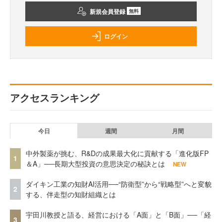
新規会員登録
無料
ログイン
アクセスランキング
今日
週間
月間
中外製薬が挑む、R&Dの成果最大化に貢献する「進化版FP
1
＆A」──長期大型投資の意思決定の秘訣とは
NEW
ダイキン工業の知財AI活用──“防衛型”から“戦略型”へと変貌
2
する、伴走型の知財組織とは
宇田川教授と語る、経営における「A面」と「B面」──「経
3