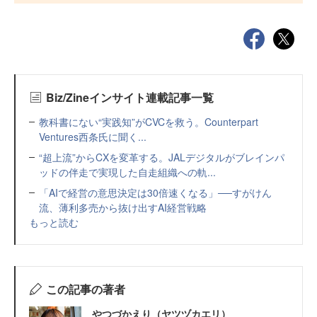
Biz/Zineインサイト連載記事一覧
教科書にない“実践知”がCVCを救う。Counterpart
Ventures西条氏に聞く...
“超上流”からCXを変革する。JALデジタルがブレインパ
ッドの伴走で実現した自走組織への軌...
「AIで経営の意思決定は30倍速くなる」──すがけん
流、薄利多売から抜け出すAI経営戦略
もっと読む
この記事の著者
やつづかえり（ヤツヅカエリ）