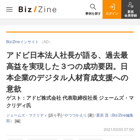
新規
事例を探す
ログイン
会員登録
Biz/Zineインサイト
（AD）
アドビ日本法人社長が語る、過去最
高益を実現した３つの成功要因。日
本企業のデジタル人材育成支援への
意欲
ゲスト：アドビ株式会社 代表取締役社長 ジェームズ・マ
クリディ氏
ジェームズ・マクリディ
[語り手] /
やつづかえり
[著] /
栗原 茂（Biz/Zine編集
部）
[編]
2021/03/05 07:00