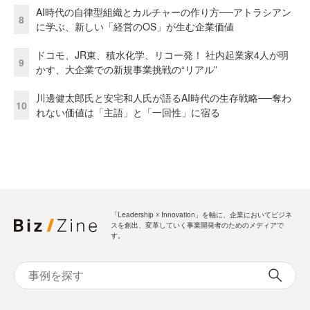
AI時代の自律型組織とカルチャーの作り方──アトラシアン
8
に学ぶ、新しい「経営のOS」が生む企業価値
ドコモ、JR東、積水化学、リコー発！ 社内起業家4人が明
9
かす、大企業での新規事業挑戦の“リアル”
川邊健太郎氏と安宅和人氏が語るAI時代の生存戦略──奪わ
10
れない価値は「主語」と「一回性」に宿る
「Leadership ☓ Innovation」を軸に、企業においてビジネ
スを創出、変革していく事業開発者のためのメディアで
す。