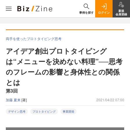
新規
事例を探す
ログイン
会員登録
両手を使ったプロトタイピング思考
アイデア創出プロトタイピング
は“メニューを決めない料理”──思考
のフレームの影響と身体性との関係
とは
第3回
加藤 夏来
[著]
2021/04/22 07:00
デザイン思考
プロトタイピング
事業開発