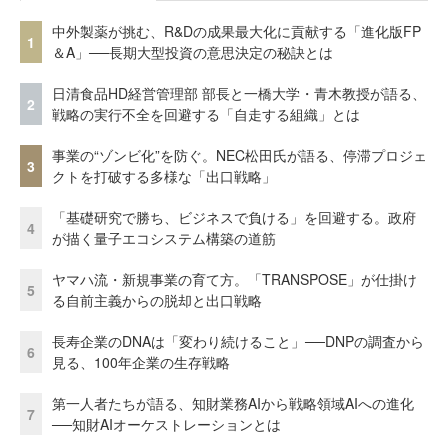
中外製薬が挑む、R&Dの成果最大化に貢献する「進化版FP
1
＆A」──長期大型投資の意思決定の秘訣とは
日清食品HD経営管理部 部長と一橋大学・青木教授が語る、
2
戦略の実行不全を回避する「自走する組織」とは
事業の“ゾンビ化”を防ぐ。NEC松田氏が語る、停滞プロジェ
3
クトを打破する多様な「出口戦略」
「基礎研究で勝ち、ビジネスで負ける」を回避する。政府
4
が描く量子エコシステム構築の道筋
ヤマハ流・新規事業の育て方。「TRANSPOSE」が仕掛け
5
る自前主義からの脱却と出口戦略
長寿企業のDNAは「変わり続けること」──DNPの調査から
6
見る、100年企業の生存戦略
第一人者たちが語る、知財業務AIから戦略領域AIへの進化
7
──知財AIオーケストレーションとは