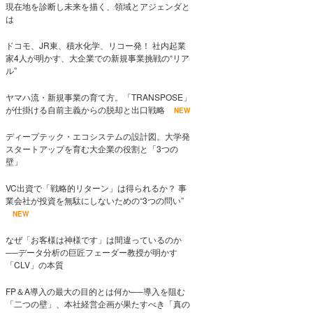
現在地を診断し未来を描く、領域とアジェンダと
は
ドコモ、JR東、積水化学、リコー発！ 社内起業
家4人が明かす、大企業での新規事業挑戦の“リア
ル”
ヤマハ流・新規事業の育て方。「TRANSPOSE」
が仕掛ける自前主義からの脱却と出口戦略
NEW
ディープテック・エコシステムの設計図。大学発
スタートアップを育む大企業の役割と「3つの
壁」
VC出資で「戦略的リターン」は得られるか？ 事
業会社が投資を無駄にしないための“3つの問い”
NEW
なぜ「お客様は神様です」は間違っているのか
──データ分析の巨匠フェーダー教授が明かす
「CLV」の本質
FP＆A導入の最大の目的とは何か──導入を阻む
「二つの壁」、本社経営企画が果たすべき「真の