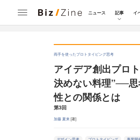
ニュース
記事
イ
両手を使ったプロトタイピング思考
アイデア創出プロト
決めない料理”──
性との関係とは
第3回
加藤 夏来
[著]
デザイン思考
プロトタイピング
事業開