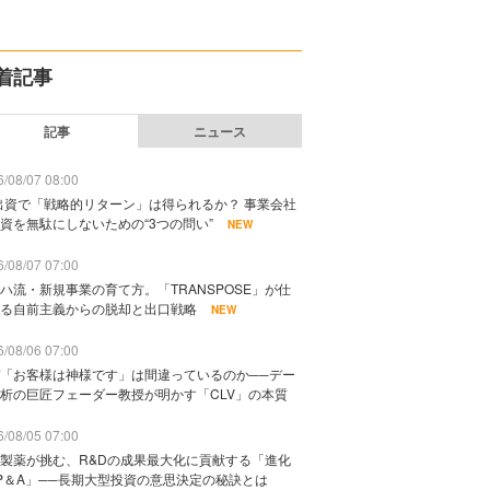
着記事
記事
ニュース
/08/07 08:00
出資で「戦略的リターン」は得られるか？ 事業会社
資を無駄にしないための“3つの問い”
NEW
/08/07 07:00
ハ流・新規事業の育て方。「TRANSPOSE」が仕
る自前主義からの脱却と出口戦略
NEW
/08/06 07:00
「お客様は神様です」は間違っているのか──デー
析の巨匠フェーダー教授が明かす「CLV」の本質
/08/05 07:00
製薬が挑む、R&Dの成果最大化に貢献する「進化
P＆A」──長期大型投資の意思決定の秘訣とは