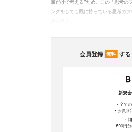
頭だけで考える”ため、この「思考の
ングをしても既に持っている思考のフ
があります。
会員登録
する
無料
新規会
・全ての
・会員限
・翔
500円