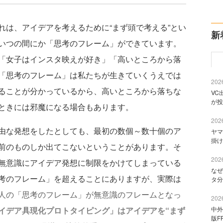
は、アイデアを考えるために“まず頭で考える”とい
新
いつの間にか「思考のフレーム」ができています。
「女子はインスタ映えが好き」「高いところから落
「思考のフレーム」は私たちが生きていくうえでは
2026
ることが分かっているから、高いところから落ちな
VC
が投
ときには邪魔になる場合もあります。
2026
由な発想をしたとしても、最初の数個～数十個のア
ヤマ
掛け
前のものしか出てこないということがあります。そ
2026
無意識にアイデア発想に制限をかけてしまっている
なぜ
考のフレーム」を超えることにありますが、実際は
タ分
人の「思考のフレーム」が無意識のフレームとなっ
2026
イデア具現化プロトタイピング」はアイデアを“まず
中外
版F