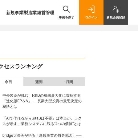
新規事業
製造業
経営管理
事例を探す
ログイン
新規
会員登録
クセスランキング
今日
週間
月間
中外製薬が挑む、R&Dの成果最大化に貢献する
「進化版FP＆A」──長期大型投資の意思決定の
秘訣とは
「AIで作れるからSaaSは不要」は本当か。ラク
スが示す、業務システムに残る“4つの価値”とは
bridge大長氏が語る「新規事業の自走地図」──