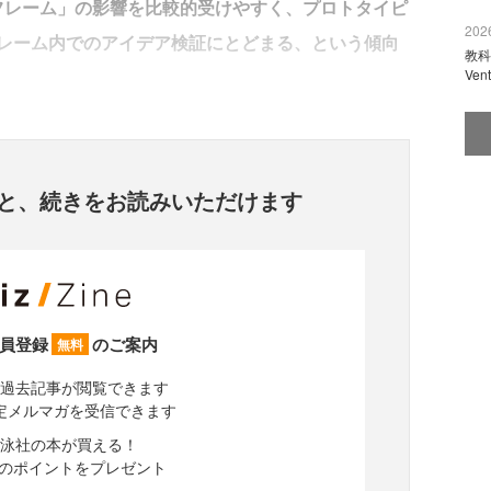
フレーム」の影響を比較的受けやすく、プロトタイピ
2026
レーム内でのアイデア検証にとどまる、という傾向
教科
Ve
と、
続きをお読みいただけます
員登録
のご案内
無料
過去記事が閲覧できます
定メルマガを受信できます
泳社の本が買える！
分のポイントをプレゼント