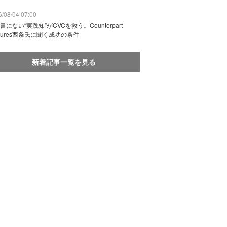
/08/04 07:00
書にない“実践知”がCVCを救う。Counterpart
ntures西条氏に聞く成功の条件
新着記事一覧を見る