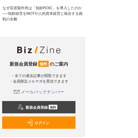
なぜ荏原製作所は「知財ROIC」を導入したのか
──知財経営をMOTや人的資本経営と統合する挑
戦の全貌
新規会員登録
のご案内
無料
・全ての過去記事が閲覧できます
・会員限定メルマガを受信できます
メールバックナンバー
新規会員登録
無料
ログイン