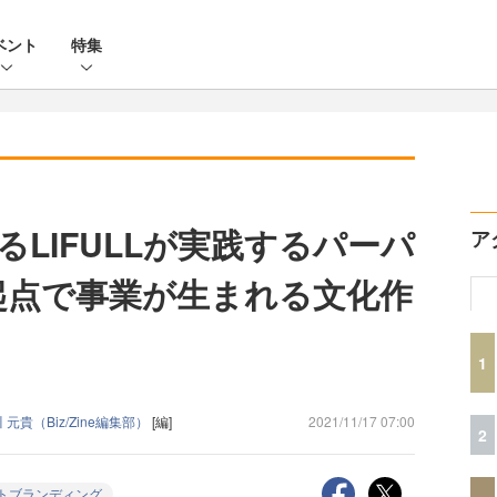
ベント
特集
LIFULLが実践するパーパ
ア
起点で事業が生まれる文化作
1
 元貴（Biz/Zine編集部）
[編]
2021/11/17 07:00
2
トブランディング