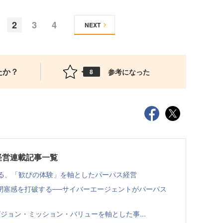
2
3
4
NEXT
たか？
参考になった
8
い経営連載記事一覧
語る、「歓びの体験」を軸としたパーパス経営
閉塞感を打破する──サイバーエージェントがパーパス
聞く、ビジョン・ミッション・バリューを軸とした事...