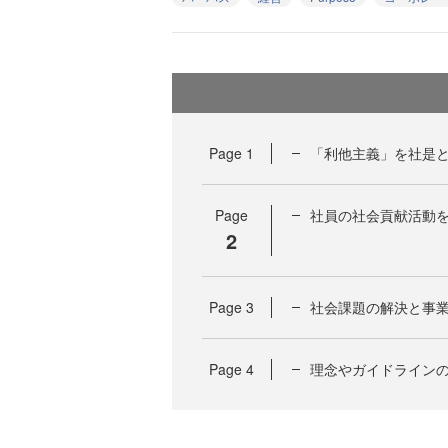
Page
1
「利他主義」を社是と
Page
社員の社会貢献活動を支
2
Page
3
社会課題の解決と事
Page
4
理念やガイドライン