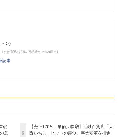
サトシ）
、または直近の記事の寄稿時点での内容です
筆記事
貢献
【売上170%、単価大幅増】近鉄百貨店「大
資の意
6
阪いちご」ヒットの裏側。事業変革を推進