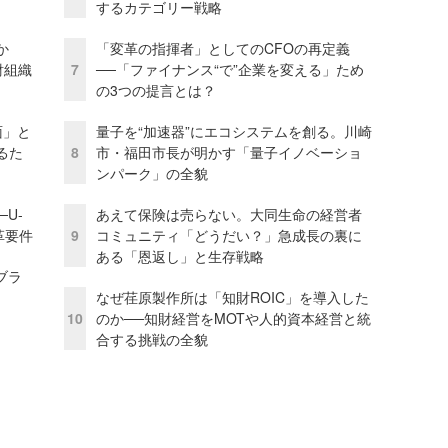
するカテゴリー戦略
か
「変革の指揮者」としてのCFOの再定義
財組織
7
──「ファイナンス“で”企業を変える」ため
の3つの提言とは？
面」と
量子を“加速器”にエコシステムを創る。川崎
るた
8
市・福田市長が明かす「量子イノベーショ
ンパーク」の全貌
U-
あえて保険は売らない。大同生命の経営者
革要件
9
コミュニティ「どうだい？」急成長の裏に
ある「恩返し」と生存戦略
ブラ
なぜ荏原製作所は「知財ROIC」を導入した
10
のか──知財経営をMOTや人的資本経営と統
合する挑戦の全貌