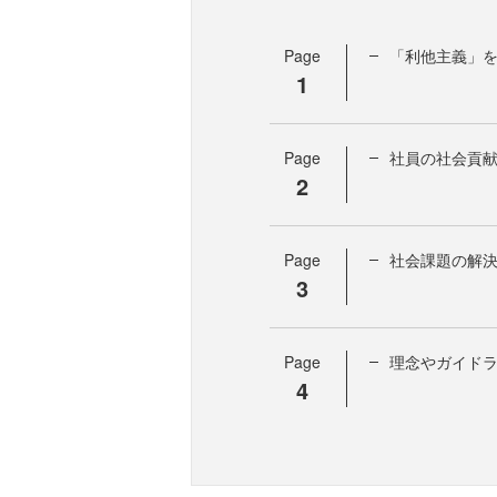
Page
「利他主義」を
1
Page
社員の社会貢献活
2
Page
社会課題の解
3
Page
理念やガイド
4