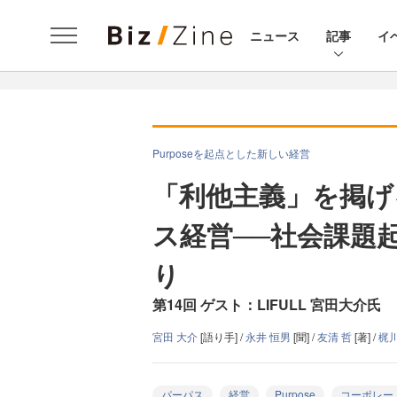
ニュース
記事
イ
Purposeを起点とした新しい経営
「利他主義」を掲げる
ス経営──社会課題
り
第14回 ゲスト：LIFULL 宮田大介氏
宮田 大介
[語り手] /
永井 恒男
[聞] /
友清 哲
[著] /
梶川
パーパス
経営
Purpose
コーポレー