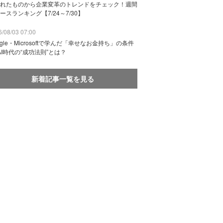
れたものから企業変革のトレンドをチェック！週間
ースランキング【7/24～7/30】
/08/03 07:00
ogle・Microsoftで学んだ「幸せなお金持ち」の条件
AI時代の“成功法則”とは？
新着記事一覧を見る