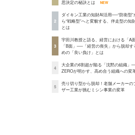
思決定の秘訣とは
NEW
ダイキン工業の知財AI活用──“防衛型”
2
ら“戦略型”へと変貌する、伴走型の知
とは
宇田川教授と語る、経営における「A
3
「B面」──「経営の喪失」から脱却す
めの「良い負け」とは
大企業の6割超が陥る「沈黙の組織」──
4
ZEROが明かす、高め合う組織への変
売り切り型から脱却！老舗メーカーの
5
ザー工業が挑むミシン事業の変革