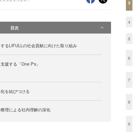
3
4
目次
5
するLIFULLの社会貢献に向けた取り組み
6
援する「One P's」
7
業化を結びつける
8
の整理による社内理解の深化
9