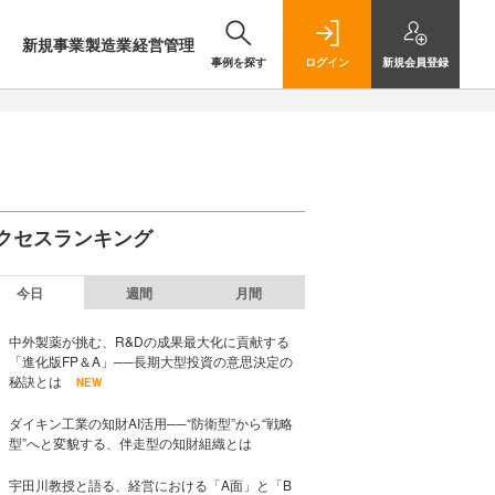
新規事業
製造業
経営管理
事例を探す
ログイン
新規
会員登録
クセスランキング
今日
週間
月間
中外製薬が挑む、R&Dの成果最大化に貢献する
「進化版FP＆A」──長期大型投資の意思決定の
秘訣とは
NEW
ダイキン工業の知財AI活用──“防衛型”から“戦略
型”へと変貌する、伴走型の知財組織とは
宇田川教授と語る、経営における「A面」と「B