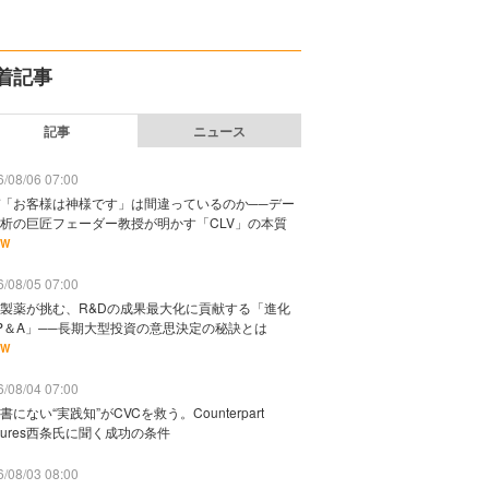
着記事
記事
ニュース
/08/06 07:00
「お客様は神様です」は間違っているのか──デー
析の巨匠フェーダー教授が明かす「CLV」の本質
EW
/08/05 07:00
製薬が挑む、R&Dの成果最大化に貢献する「進化
P＆A」──長期大型投資の意思決定の秘訣とは
EW
/08/04 07:00
書にない“実践知”がCVCを救う。Counterpart
ntures西条氏に聞く成功の条件
/08/03 08:00