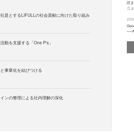
読ま
ニュ
社是とするLIFULLの社会貢献に向けた取り組み
2026
Go
──
動を支援する「One P's」
決と事業化を結びつける
ラインの整理による社内理解の深化