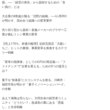
面」──「経営の喪失」から脱却するための「良
い負け」とは
大企業の6割超が陥る「沈黙の組織」──U-ZERO
が明かす、高め合う組織への変革要件
売り切り型から脱却！老舗メーカーのブラザー工
業が挑むミシン事業の変革
【売上170%、単価大幅増】近鉄百貨店「大阪い
ちご」ヒットの裏側。事業変革を推進するカテゴ
リー戦略
「変革の指揮者」としてのCFOの再定義──「フ
ァイナンス“で”企業を変える」ための3つの提言と
は？
量子を“加速器”にエコシステムを創る。川崎市・
福田市長が明かす「量子イノベーションパーク」
の全貌
あえて保険は売らない。大同生命の経営者コミュ
ニティ「どうだい？」急成長の裏にある「恩返
し」と生存戦略