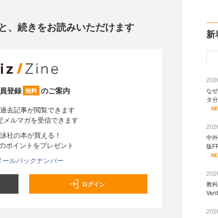
と、
続きをお読みいただけます
新
2026
員登録
のご案内
なぜ
無料
タ分
過去記事が閲覧できます
N
定メルマガを受信できます
2026
泳社の本が買える！
中外
分のポイントをプレゼント
版F
N
メールバックナンバー
2026
ログイン
教科
Ve
2026