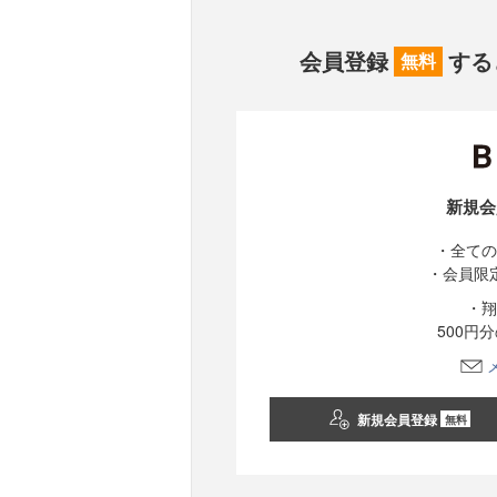
会員登録
する
無料
新規会
・全ての
・会員限
・翔
500円
新規会員登録
無料