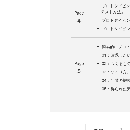
プロトタイピ
テスト方法」
Page
4
プロトタイピン
プロトタイピン
簡易的にプロ
01：確認した
Page
02：つくるも
5
03：つくり方
04：価値の探
05：得られた
1
PREV