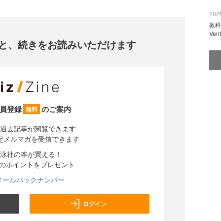
2026
教科
Ve
と、
続きをお読みいただけます
員登録
のご案内
無料
過去記事が閲覧できます
定メルマガを受信できます
泳社の本が買える！
分のポイントをプレゼント
メールバックナンバー
ログイン