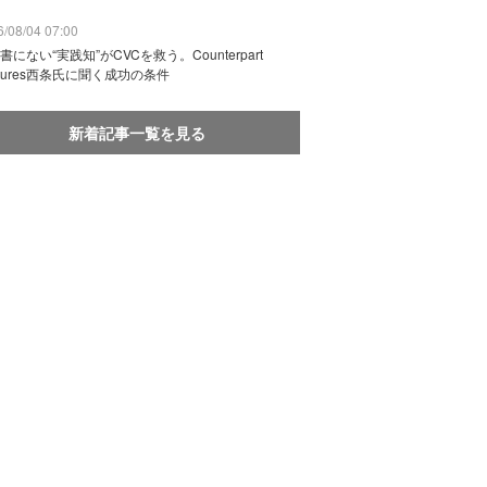
/08/04 07:00
書にない“実践知”がCVCを救う。Counterpart
ntures西条氏に聞く成功の条件
新着記事一覧を見る