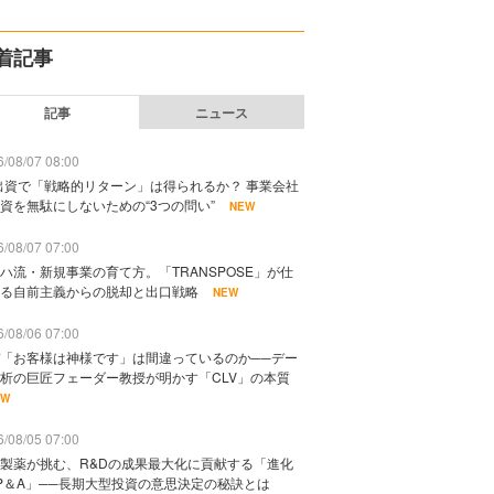
着記事
記事
ニュース
/08/07 08:00
出資で「戦略的リターン」は得られるか？ 事業会社
資を無駄にしないための“3つの問い”
NEW
/08/07 07:00
ハ流・新規事業の育て方。「TRANSPOSE」が仕
る自前主義からの脱却と出口戦略
NEW
/08/06 07:00
「お客様は神様です」は間違っているのか──デー
析の巨匠フェーダー教授が明かす「CLV」の本質
EW
/08/05 07:00
製薬が挑む、R&Dの成果最大化に貢献する「進化
P＆A」──長期大型投資の意思決定の秘訣とは