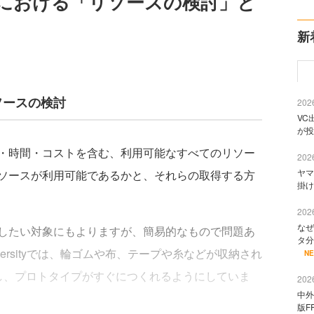
における「リソースの検討」と
新
ソースの検討
2026
VC
が投
・時間・コストを含む、利用可能なすべてのリソー
2026
ヤマ
ソースが利用可能であるかと、それらの取得する方
掛け
2026
なぜ
したい対象にもよりますが、簡易的なもので問題あ
タ分
Universityでは、輪ゴムや布、テープや糸などが収納され
N
し、プロトタイプがすぐにつくれるようにしていま
2026
中外
版F