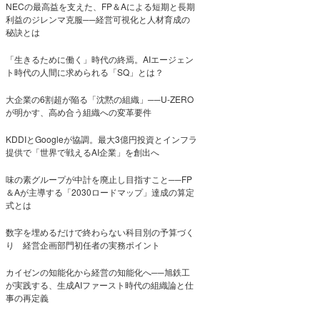
NECの最高益を支えた、FP＆Aによる短期と長期
利益のジレンマ克服──経営可視化と人材育成の
秘訣とは
「生きるために働く」時代の終焉。AIエージェン
ト時代の人間に求められる「SQ」とは？
大企業の6割超が陥る「沈黙の組織」──U-ZERO
が明かす、高め合う組織への変革要件
KDDIとGoogleが協調。最大3億円投資とインフラ
提供で「世界で戦えるAI企業」を創出へ
味の素グループが中計を廃止し目指すこと──FP
＆Aが主導する「2030ロードマップ」達成の算定
式とは
数字を埋めるだけで終わらない科目別の予算づく
り 経営企画部門初任者の実務ポイント
カイゼンの知能化から経営の知能化へ──旭鉄工
が実践する、生成AIファースト時代の組織論と仕
事の再定義