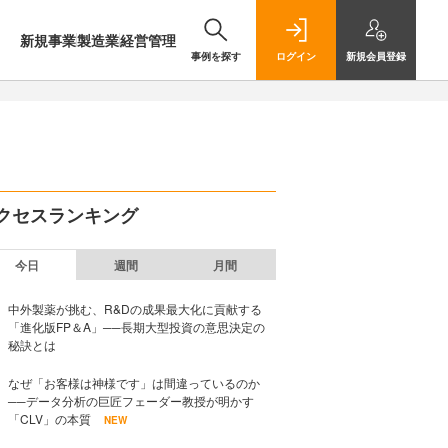
新規事業
製造業
経営管理
事例を探す
ログイン
新規
会員登録
クセスランキング
今日
週間
月間
中外製薬が挑む、R&Dの成果最大化に貢献する
「進化版FP＆A」──長期大型投資の意思決定の
秘訣とは
なぜ「お客様は神様です」は間違っているのか
──データ分析の巨匠フェーダー教授が明かす
「CLV」の本質
NEW