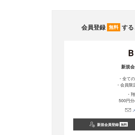
会員登録
する
無料
新規会
・全ての
・会員限
・翔
500円
新規会員登録
無料