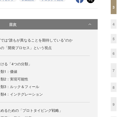
3
4
目次
5
では“誰もが異なることを期待している”のか
めの「開発プロセス」という視点
6
ける「4つの分類」
7
類1：価値
類2：実現可能性
類3：ルック＆フィール
8
類4：インテグレーション
9
進めるための「プロトタイピング戦略」