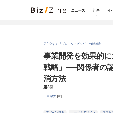
ニュース
記事
イ
民主化する「プロトタイピング」の新潮流
事業開発を効果的に
戦略」──関係者の
消方法
第3回
三冨 敬太
[著]
デザイン思考
サービスデザイン
プロト