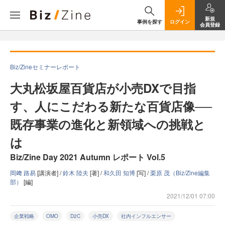
新規
事例を探す
ログイン
会員登録
Biz/Zineセミナーレポート
大丸松坂屋百貨店が小売DXで目指
す、人にこだわる新たな百貨店像──
既存事業の進化と新領域への挑戦と
は
Biz/Zine Day 2021 Autumn レポート Vol.5
岡﨑 路易
[講演者] /
鈴木 陸夫
[著] /
和久田 知博
[写] /
栗原 茂（Biz/Zine編集
部）
[編]
2021/12/01 07:00
企業戦略
OMO
D2C
小売DX
社内インフルエンサー