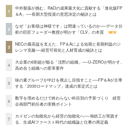
中外製薬が挑む、R&Dの成果最大化に貢献する「進化版FP
1
＆A」──長期大型投資の意思決定の秘訣とは
なぜ「お客様は神様です」は間違っているのか──データ分
2
析の巨匠フェーダー教授が明かす「CLV」の本質
NEW
NECの最高益を支えた、FP＆Aによる短期と長期利益のジ
3
レンマ克服──経営可視化と人材育成の秘訣とは
大企業の6割超が陥る「沈黙の組織」──U-ZEROが明かす、
4
高め合う組織への変革要件
味の素グループが中計を廃止し目指すこと──FP＆Aが主導
5
する「2030ロードマップ」達成の算定式とは
数字を埋めるだけで終わらない科目別の予算づくり 経営
6
企画部門初任者の実務ポイント
カイゼンの知能化から経営の知能化へ──旭鉄工が実践す
7
る、生成AIファースト時代の組織論と仕事の再定義