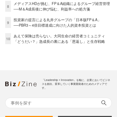
メディアスHDが挑む、FP＆A組織によるグループ経営管理
8
──M＆A成長後に伸び悩む、利益率への処方箋
投資家の提言による丸井グループの「日本版FP＆A」
9
──PBR3～4倍目標達成に向けた人的資本投資とは
あえて保険は売らない。大同生命の経営者コミュニティ
10
「どうだい？」急成長の裏にある「恩返し」と生存戦略
「Leadership ☓ Innovation」を軸に、企業においてビジネ
スを創出、変革していく事業開発者のためのメディアで
す。