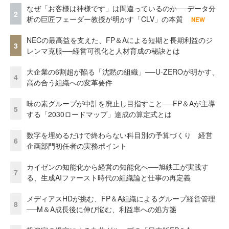
なぜ「お客様は神様です」は間違っているのか──データ分
2
析の巨匠フェーダー教授が明かす「CLV」の本質
NEW
NECの最高益を支えた、FP＆Aによる短期と長期利益のジ
3
レンマ克服──経営可視化と人材育成の秘訣とは
大企業の6割超が陥る「沈黙の組織」──U-ZEROが明かす、
4
高め合う組織への変革要件
味の素グループが中計を廃止し目指すこと──FP＆Aが主導
5
する「2030ロードマップ」達成の算定式とは
数字を埋めるだけで終わらない科目別の予算づくり 経営
6
企画部門初任者の実務ポイント
カイゼンの知能化から経営の知能化へ──旭鉄工が実践す
7
る、生成AIファースト時代の組織論と仕事の再定義
メディアスHDが挑む、FP＆A組織によるグループ経営管理
8
──M＆A成長後に伸び悩む、利益率への処方箋