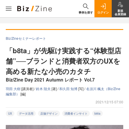
新規
事例を探す
ログイン
会員登録
Biz/Zineセミナーレポート
「b8ta」が先駆け実践する“体験型店
舗”──ブランドと消費者双方のUXを
高める新たな小売のカタチ
Biz/Zine Day 2021 Autumn レポート Vol.7
羽田 大樹
[講演者] /
鈴木 陸夫
[著] /
和久田 知博
[写] /
名須川 楓太（Biz/Zine
編集部）
[編]
2021/12/15 07:00
UX
データ活用
店舗デザイン
消費者インサイト
b8ta