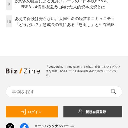
投資家の提言による丸井グループの「日本版FP＆A」
9
──PBR3～4倍目標達成に向けた人的資本投資とは
あえて保険は売らない。大同生命の経営者コミュニティ
10
「どうだい？」急成長の裏にある「恩返し」と生存戦略
「Leadership ☓ Innovation」を軸に、企業においてビジネ
スを創出、変革していく事業開発者のためのメディアで
す。
ログイン
新規会員登録
メールバックナンバー