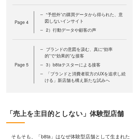
“予想外”の購買データから得られた、意
図しないインサイト
Page
4
2）行動データや顧客の声
ブランドの意図を汲む、真に“効率
的”で“効果的”な接客
Page
5
3）b8taテスターによる接客
「ブランドと消費者双方のUXを追求し続
ける」新店舗も構え新たな試みへ
「売上を主目的としない」体験型店舗
そもそも、「b8ta」はなぜ体験型店舗として生まれた