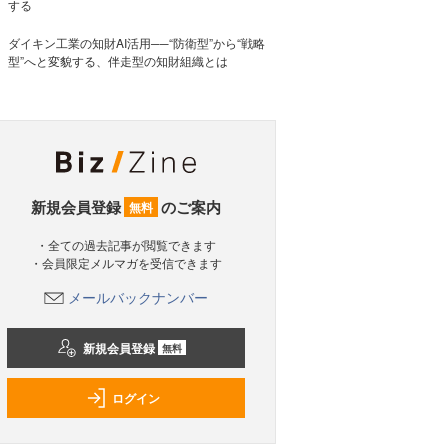
する
ダイキン工業の知財AI活用──“防衛型”から“戦略
型”へと変貌する、伴走型の知財組織とは
新規会員登録
のご案内
無料
・全ての過去記事が閲覧できます
・会員限定メルマガを受信できます
メールバックナンバー
新規会員登録
無料
ログイン