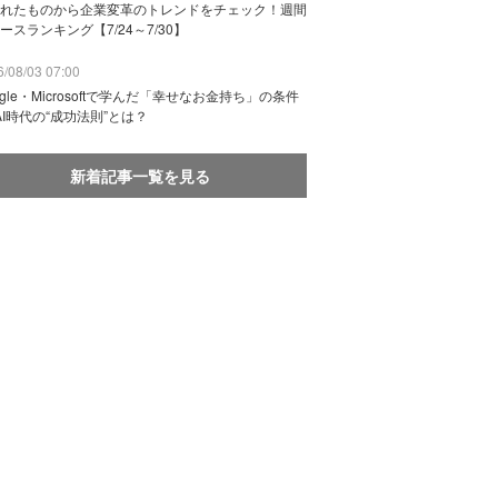
れたものから企業変革のトレンドをチェック！週間
ースランキング【7/24～7/30】
/08/03 07:00
ogle・Microsoftで学んだ「幸せなお金持ち」の条件
AI時代の“成功法則”とは？
新着記事一覧を見る