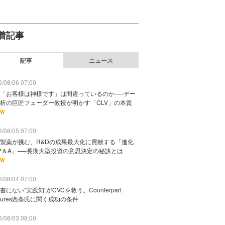
着記事
記事
ニュース
/08/06 07:00
「お客様は神様です」は間違っているのか──デー
析の巨匠フェーダー教授が明かす「CLV」の本質
EW
/08/05 07:00
製薬が挑む、R&Dの成果最大化に貢献する「進化
P＆A」──長期大型投資の意思決定の秘訣とは
EW
/08/04 07:00
書にない“実践知”がCVCを救う。Counterpart
ntures西条氏に聞く成功の条件
/08/03 08:00