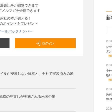
過去記事が閲覧できます
定メルマガを受信できます
新
泳社の本が買える！
分のポイントをプレゼント
メールバックナンバー
2026
ログイン
なぜ
タ分
N
2026
中外
ャイルが浸透しない日本と、全社で実装済みの米
版F
N
2026
教科
・戦略の見直しが実施される米国企業
Ve
2026