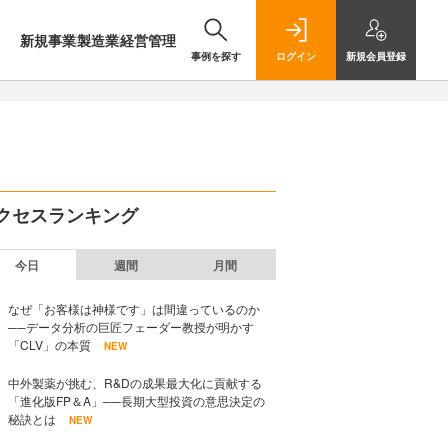
新規事業
製造業
経営管理
事例を探す
ログイン
新規
会員登録
クセスランキング
今日
週間
月間
なぜ「お客様は神様です」は間違っているのか
──データ分析の巨匠フェーダー教授が明かす
「CLV」の本質
NEW
中外製薬が挑む、R&Dの成果最大化に貢献する
「進化版FP＆A」──長期大型投資の意思決定の
秘訣とは
NEW