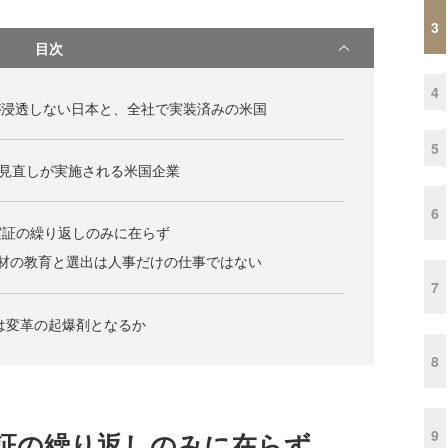
3
目次
4
が浸透しない日本と、全社で実装済みの米国
5
の見直しが実施される米国企業
6
実証の繰り返しのみに在らず
人材の教育と選出は人事だけの仕事ではない
7
は変革の起爆剤となるか
8
9
証の繰り返しのみに在らず