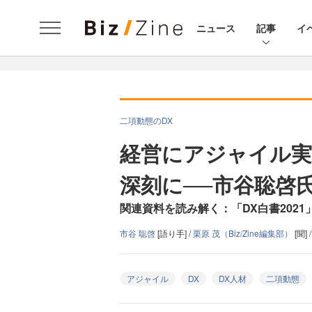
ニュース
記事
イ
二項動態のDX
経営にアジャイル実
深刻に──市谷聡啓氏
関連資料を読み解く：「DX白書2021
市谷 聡啓
[語り手] /
栗原 茂（Biz/Zine編集部）
[聞] 
アジャイル
DX
DX人材
二項動態