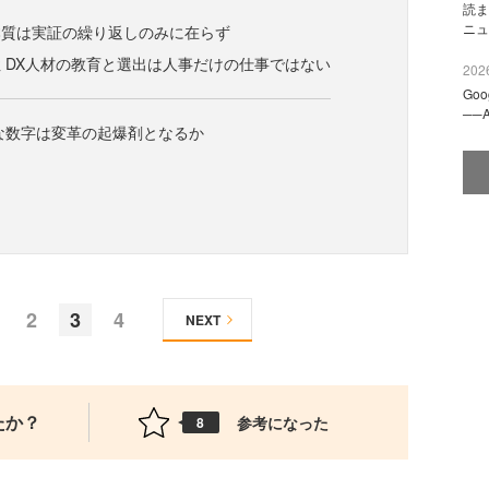
読ま
ニュ
本質は実証の繰り返しのみに在らず
 DX人材の教育と選出は人事だけの仕事ではない
2026
Go
──
な数字は変革の起爆剤となるか
2
3
4
NEXT
たか？
参考になった
8