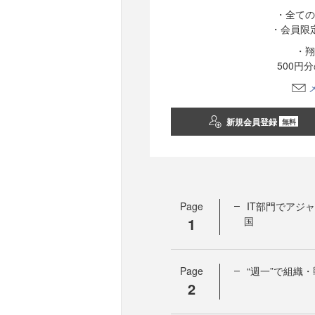
・全ての
・会員限
・翔
500円
新規会員登録
無料
Page
IT部門でアジ
1
国
Page
“週一”で組織
2