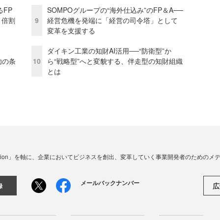
るFP
SOMPOグループの“海外仕込み”のFP＆A──
1倍割
9
経営危機を発端に「経営の司令塔」として
変革を支援する
ダイキン工業の知財AI活用──“防衛型”か
成功の条
10
ら“戦略型”へと変貌する、伴走型の知財組織
とは
☓ Innovation」を軸に、企業においてビジネスを創出、変革していく事業開発者のための
メールバックナンバー
広
録