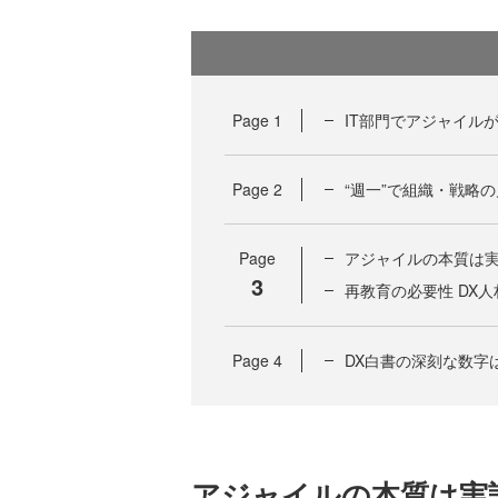
Page
1
IT部門でアジャイル
Page
2
“週一”で組織・戦略
Page
アジャイルの本質は
3
再教育の必要性 DX
Page
4
DX白書の深刻な数字
アジャイルの本質は実