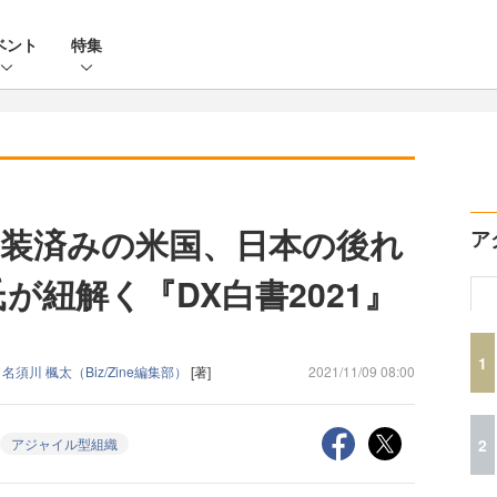
ベント
特集
装済みの米国、日本の後れ
ア
が紐解く『DX白書2021』
」
1
/
名須川 楓太（Biz/Zine編集部）
[著]
2021/11/09 08:00
2
アジャイル型組織