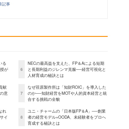
筆記事
いる
NECの最高益を支えた、FP＆Aによる短期
教授が
6
と長期利益のジレンマ克服──経営可視化と
人材育成の秘訣とは
貢献
なぜ荏原製作所は「知財ROIC」を導入した
資の意
7
のか──知財経営をMOTや人的資本経営と統
合する挑戦の全貌
なれ
ユニ・チャームの「日本版FP＆A」──創業
アサイ
8
者の経営モデル×OODA、未経験者をプロへ
育成する秘訣とは