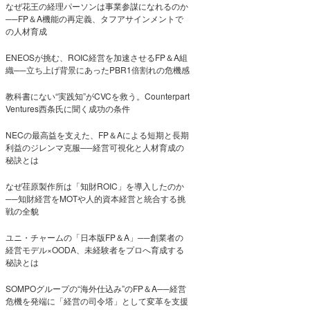
なぜ花王の経理パーソンは事業参謀になれるのか
──FP＆A機能の再定義、タフアサインメントで
の人材育成
ENEOSが挑む、ROIC経営を加速させるFP＆A組
織──立ち上げ背景にあったPBR1倍割れの危機感
教科書にない“実践知”がCVCを救う。Counterpart
Ventures西条氏に聞く成功の条件
NECの最高益を支えた、FP＆Aによる短期と長期
利益のジレンマ克服──経営可視化と人材育成の
秘訣とは
なぜ荏原製作所は「知財ROIC」を導入したのか
──知財経営をMOTや人的資本経営と統合する挑
戦の全貌
ユニ・チャームの「日本版FP＆A」──創業者の
経営モデル×OODA、未経験者をプロへ育成する
秘訣とは
SOMPOグループの“海外仕込み”のFP＆A──経営
危機を発端に「経営の司令塔」として変革を支援