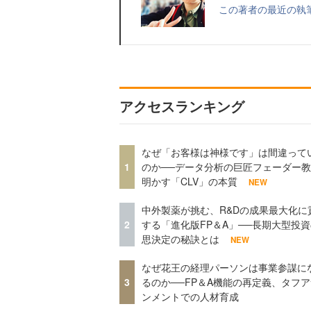
この著者の最近の執
アクセスランキング
なぜ「お客様は神様です」は間違って
1
のか──データ分析の巨匠フェーダー
明かす「CLV」の本質
NEW
中外製薬が挑む、R&Dの成果最大化に
2
する「進化版FP＆A」──長期大型投
思決定の秘訣とは
NEW
なぜ花王の経理パーソンは事業参謀に
3
るのか──FP＆A機能の再定義、タフ
ンメントでの人材育成