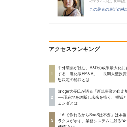
※プロフィールは、執筆時点
この著者の最近の執
アクセスランキング
中外製薬が挑む、R&Dの成果最大化に
1
する「進化版FP＆A」──長期大型投
思決定の秘訣とは
bridge大長氏が語る「新規事業の自走
2
──現在地を診断し未来を描く、領域
ェンダとは
「AIで作れるからSaaSは不要」は本
3
ラクスが示す、業務システムに残る“4
価値”とは