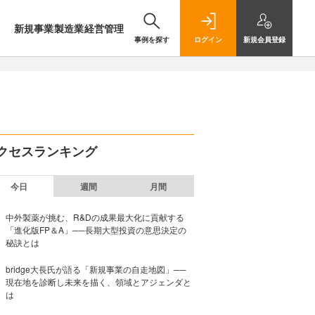
新規事業
製造業
経営管理
事例を探す
ログイン
新規
会員登録
クセスランキング
今日
週間
月間
中外製薬が挑む、R&Dの成果最大化に貢献する
「進化版FP＆A」──長期大型投資の意思決定の
秘訣とは
bridge大長氏が語る「新規事業の自走地図」──
現在地を診断し未来を描く、領域とアジェンダと
は