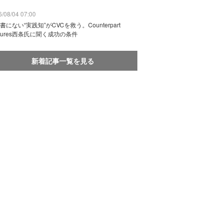
/08/04 07:00
書にない“実践知”がCVCを救う。Counterpart
ntures西条氏に聞く成功の条件
新着記事一覧を見る