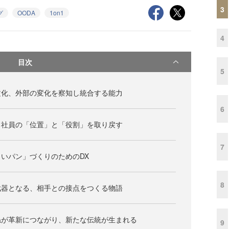
3
グ
OODA
1on1
4
目次
5
文化、外部の変化を察知し統合する能力
6
る社員の「位置」と「役割」を取り戻す
7
いパン」づくりのためのDX
8
武器となる、相手との接点をつくる物語
ねが革新につながり、新たな伝統が生まれる
9