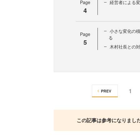
Page
経営者による
4
小さな変化の
Page
る
5
木村社長との
1
PREV
この記事は参考になりまし