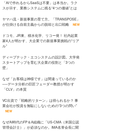
「AIで作れるからSaaSは不要」は本当か。ラク
スが示す、業務システムに残る“4つの価値”とは
ヤマハ流・新規事業の育て方。「TRANSPOSE」
が仕掛ける自前主義からの脱却と出口戦略
NEW
ドコモ、JR東、積水化学、リコー発！ 社内起業
家4人が明かす、大企業での新規事業挑戦の“リア
ル”
ディープテック・エコシステムの設計図。大学発
スタートアップを育む大企業の役割と「3つの
壁」
なぜ「お客様は神様です」は間違っているのか
──データ分析の巨匠フェーダー教授が明かす
「CLV」の本質
VC出資で「戦略的リターン」は得られるか？ 事
業会社が投資を無駄にしないための“3つの問い”
NEW
なぜAI時代のFP＆A組織に「US-CMA（米国公認
管理会計士）」が必須なのか。IMA名誉会長に聞