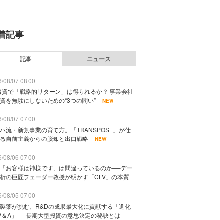
着記事
記事
ニュース
/08/07 08:00
出資で「戦略的リターン」は得られるか？ 事業会社
資を無駄にしないための“3つの問い”
NEW
/08/07 07:00
ハ流・新規事業の育て方。「TRANSPOSE」が仕
る自前主義からの脱却と出口戦略
NEW
/08/06 07:00
「お客様は神様です」は間違っているのか──デー
析の巨匠フェーダー教授が明かす「CLV」の本質
/08/05 07:00
製薬が挑む、R&Dの成果最大化に貢献する「進化
P＆A」──長期大型投資の意思決定の秘訣とは