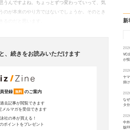
思うんですよね。ちょっとずつ変わっていって、気
うのが本来のやり方ではないでしょうか。そのとき
新
きるのだと思います。
2026
と、
続きをお読みいただけます
VC
が投
2026
ヤマ
掛け
員登録
のご案内
無料
2026
なぜ
過去記事が閲覧できます
タ分
定メルマガを受信できます
2026
泳社の本が買える！
中外
分のポイントをプレゼント
版F