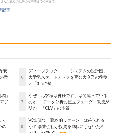
、または直近の記事の寄稿時点での内容です
筆記事
貢献
ディープテック・エコシステムの設計図。
資の意
6
大学発スタートアップを育む大企業の役割
と「3つの壁」
地図」
なぜ「お客様は神様です」は間違っている
とアジ
7
のか──データ分析の巨匠フェーダー教授が
明かす「CLV」の本質
当か。
VC出資で「戦略的リターン」は得られる
つの
8
か？ 事業会社が投資を無駄にしないため
の“3つの問い”
NEW