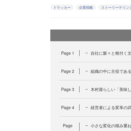
ドラッカー
企業戦略
ストーリーテリン
Page
1
自社に脈々と根付く
Page
2
組織の中に主役であ
Page
3
木村屋らしい「美味し
Page
4
経営者による変革の
Page
小さな変化の積み重