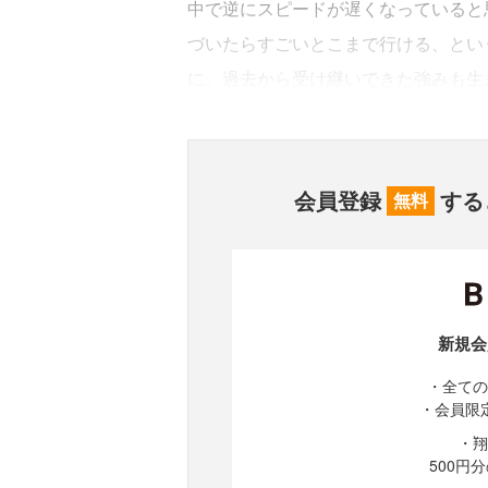
中で逆にスピードが遅くなっていると
づいたらすごいとこまで行ける、とい
に、過去から受け継いできた強みも生
会員登録
する
無料
新規会
・全ての
・会員限
・翔
500円