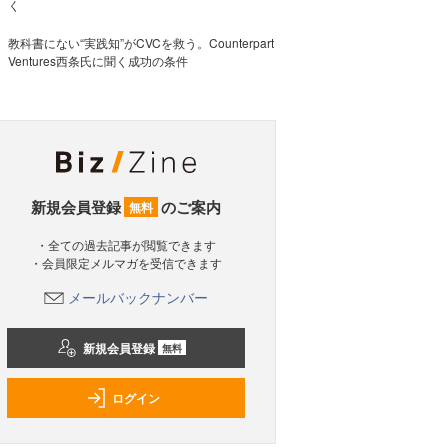
く
教科書にない“実践知”がCVCを救う。Counterpart
Ventures西条氏に聞く成功の条件
新規会員登録
のご案内
無料
・全ての過去記事が閲覧できます
・会員限定メルマガを受信できます
メールバックナンバー
新規会員登録
無料
ログイン