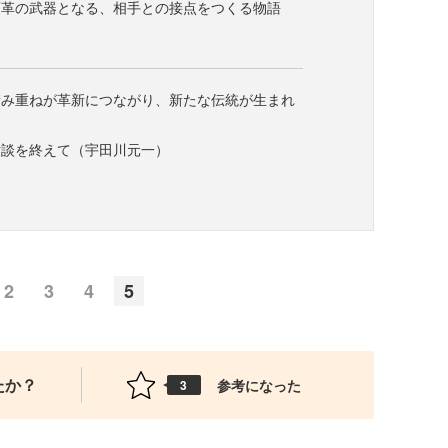
変革の武器となる、相手との接点をつくる物語
積み重ねが革新につながり、新たな伝統が生まれ
対談を終えて（宇田川元一）
2
3
4
5
たか？
参考になった
3