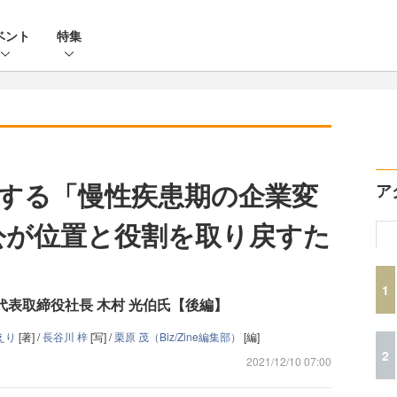
ベント
特集
する「慢性疾患期の企業変
ア
公が位置と役割を取り戻すた
1
代表取締役社長 木村 光伯氏【後編】
えり
[著] /
長谷川 梓
[写] /
栗原 茂（Biz/Zine編集部）
[編]
2
2021/12/10 07:00