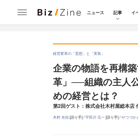
ニュース
記事
イ
経営変革の「思想」と「実装」
企業の物語を再構築
革」──組織の主人
めの経営とは？
第2回ゲスト：株式会社木村屋総本店 
木村 光伯
[語り手] /
宇田川 元一
[語り手] /
やつづか