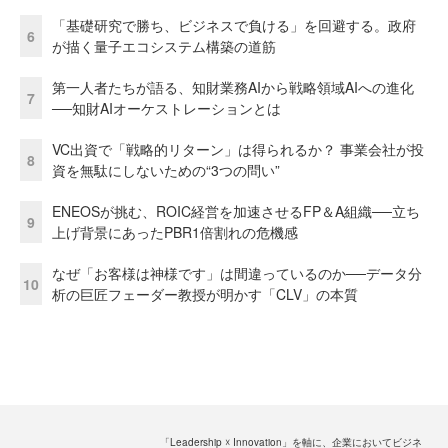
「基礎研究で勝ち、ビジネスで負ける」を回避する。政府
6
が描く量子エコシステム構築の道筋
第一人者たちが語る、知財業務AIから戦略領域AIへの進化
7
──知財AIオーケストレーションとは
VC出資で「戦略的リターン」は得られるか？ 事業会社が投
8
資を無駄にしないための“3つの問い”
ENEOSが挑む、ROIC経営を加速させるFP＆A組織──立ち
9
上げ背景にあったPBR1倍割れの危機感
なぜ「お客様は神様です」は間違っているのか──データ分
10
析の巨匠フェーダー教授が明かす「CLV」の本質
「Leadership ☓ Innovation」を軸に、企業においてビジネ