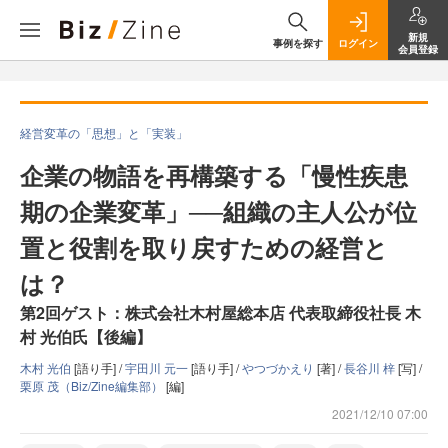
新規
事例を探す
ログイン
会員登録
経営変革の「思想」と「実装」
企業の物語を再構築する「慢性疾患
期の企業変革」──組織の主人公が位
置と役割を取り戻すための経営と
は？
第2回ゲスト：株式会社木村屋総本店 代表取締役社長 木
村 光伯氏【後編】
木村 光伯
[語り手] /
宇田川 元一
[語り手] /
やつづかえり
[著] /
長谷川 梓
[写] /
栗原 茂（Biz/Zine編集部）
[編]
2021/12/10 07:00