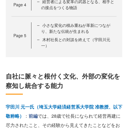
経営者による変革の武器となる、相手と
Page
4
の接点をつくる物語
小さな変化の積み重ねが革新につなが
り、新たな伝統が生まれる
Page
5
木村社長との対談を終えて（宇田川元
一）
自社に脈々と根付く文化、外部の変化を
察知し統合する能力
宇田川 元一氏（埼玉大学経済経営系大学院 准教授、以下
敬称略）
：
前編
では、28歳で社長になられて経営再建に
尽力されたこと、その経験から見えてきたことなどをお