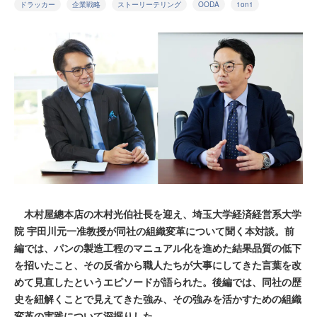
ドラッカー
企業戦略
ストーリーテリング
OODA
1on1
木村屋總本店の木村光伯社長を迎え、埼玉大学経済経営系大学
院 宇田川元一准教授が同社の組織変革について聞く本対談。前
編では、パンの製造工程のマニュアル化を進めた結果品質の低下
を招いたこと、その反省から職人たちが大事にしてきた言葉を改
めて見直したというエピソードが語られた。後編では、同社の歴
史を紐解くことで見えてきた強み、その強みを活かすための組織
変革の実践について深掘りした。