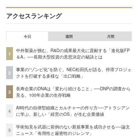
アクセスランキング
今日
週間
月間
中外製薬が挑む、R&Dの成果最大化に貢献する「進化版FP
1
＆A」──長期大型投資の意思決定の秘訣とは
事業の“ゾンビ化”を防ぐ。NEC松田氏が語る、停滞プロジェ
2
クトを打破する多様な「出口戦略」
長寿企業のDNAは「変わり続けること」──DNPの調査から
3
見る、100年企業の生存戦略
AI時代の自律型組織とカルチャーの作り方──アトラシアン
4
に学ぶ、新しい「経営のOS」が生む企業価値
学術知見を武器に前例のない新規事業を成功させる──論文
5
ニュース「有用性と厳密性のジレンマ」