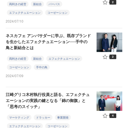
2
両利きの経営
新結合
パーパス
エフェクチュエーション
コーゼーション
2024/07/10
ネスカフェ アンバサダーに学ぶ、既存ブランド
を生かしたエフェクチュエーション──手中の
鳥と新結合とは
2
両利きの経営
新結合
エフェクチュエーション
コーゼーション
手中の鳥
2024/07/09
江崎グリコ木村執行役員と語る、エフェクチュ
エーションの実践の鍵となる「錦の御旗」と
「思考のスイッチ」
4
マーケティング
ドラッカー
事業開発
エフェクチュエーション
コーゼーション