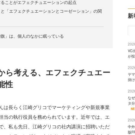
することがエフェクチュエーションの起点
」と「エフェクチュエーションとコーゼーション」の関
新
御旗」は、個人のなかに眠っている
2026
VC
が投
2026
から考える、エフェクチュエー
ヤマ
掛け
能性
2026
なぜ
タ分
んは長らく江崎グリコでマーケティングや新規事業
N
担当の執行役員を務められています。近年では、エ
2026
で、私も先日、江崎グリコの社内講演に招聘いただ
中外
版F