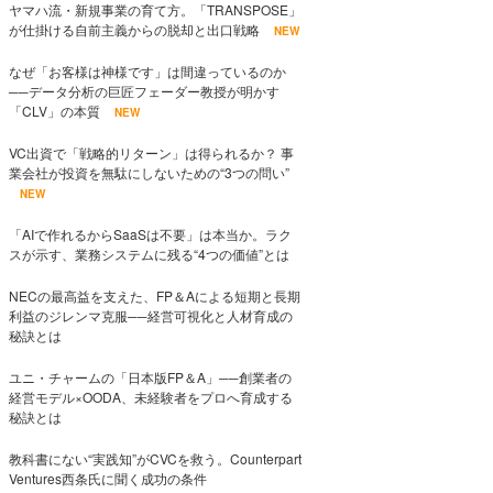
ヤマハ流・新規事業の育て方。「TRANSPOSE」
が仕掛ける自前主義からの脱却と出口戦略
NEW
なぜ「お客様は神様です」は間違っているのか
──データ分析の巨匠フェーダー教授が明かす
「CLV」の本質
NEW
VC出資で「戦略的リターン」は得られるか？ 事
業会社が投資を無駄にしないための“3つの問い”
NEW
「AIで作れるからSaaSは不要」は本当か。ラク
スが示す、業務システムに残る“4つの価値”とは
NECの最高益を支えた、FP＆Aによる短期と長期
利益のジレンマ克服──経営可視化と人材育成の
秘訣とは
ユニ・チャームの「日本版FP＆A」──創業者の
経営モデル×OODA、未経験者をプロへ育成する
秘訣とは
教科書にない“実践知”がCVCを救う。Counterpart
Ventures西条氏に聞く成功の条件