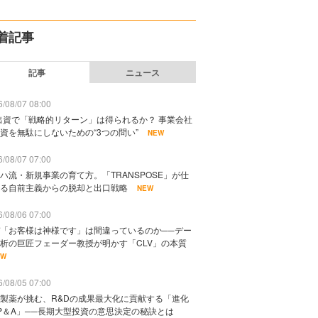
着記事
記事
ニュース
/08/07 08:00
出資で「戦略的リターン」は得られるか？ 事業会社
資を無駄にしないための“3つの問い”
NEW
/08/07 07:00
ハ流・新規事業の育て方。「TRANSPOSE」が仕
る自前主義からの脱却と出口戦略
NEW
/08/06 07:00
「お客様は神様です」は間違っているのか──デー
析の巨匠フェーダー教授が明かす「CLV」の本質
EW
/08/05 07:00
製薬が挑む、R&Dの成果最大化に貢献する「進化
P＆A」──長期大型投資の意思決定の秘訣とは