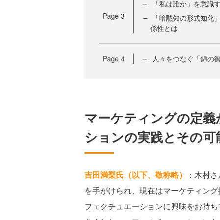
「私は誰か」を意識
Page
3
「暗黙知の形式知化
係性とは
Page
4
人々をつなぐ「錦の
マーケティングの定義
ションの実践とその可
吉田満梨氏（以下、敬称略）
：木村さ
を手がけられ、現在はマーケティング
フェクチュエーションに興味をお持ち