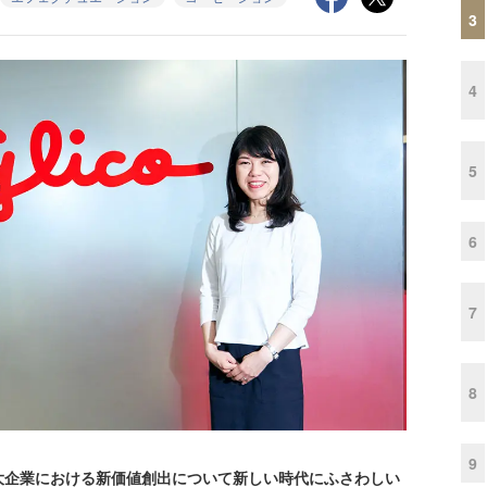
3
4
5
6
7
8
9
企業における新価値創出について新しい時代にふさわしい