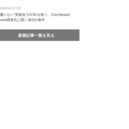
/08/04 07:00
書にない“実践知”がCVCを救う。Counterpart
ntures西条氏に聞く成功の条件
新着記事一覧を見る