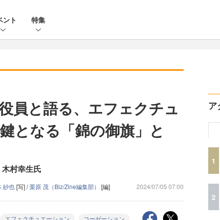
ベント
特集
役員と語る、エフェクチュ
ア
鍵となる「錦の御旗」と
1
 木村幸生氏
林 紗也
[写] /
栗原 茂（Biz/Zine編集部）
[編]
2024/07/05 07:00
2
エフェクチュエーション
コーゼーション