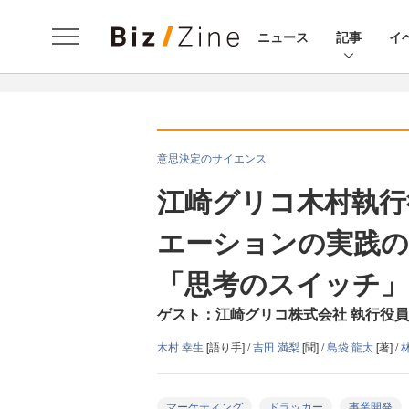
ニュース
記事
イ
意思決定のサイエンス
江崎グリコ木村執行
エーションの実践の
「思考のスイッチ」
ゲスト：江崎グリコ株式会社 執行役員
木村 幸生
[語り手] /
吉田 満梨
[聞] /
島袋 龍太
[著] /
マーケティング
ドラッカー
事業開発