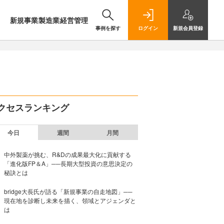
新規事業
製造業
経営管理
事例を探す
ログイン
新規
会員登録
クセスランキング
今日
週間
月間
中外製薬が挑む、R&Dの成果最大化に貢献する
「進化版FP＆A」──長期大型投資の意思決定の
秘訣とは
bridge大長氏が語る「新規事業の自走地図」──
現在地を診断し未来を描く、領域とアジェンダと
は