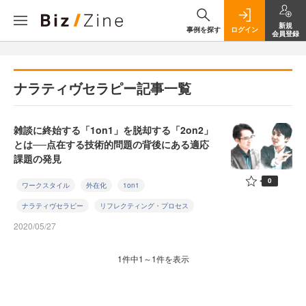
新規
事例を探す
ログイン
会員登録
ナラティヴセラピー記事一覧
雑談に終始する「1on1」を脱却する「2on2」
とは──点在する技術的問題の背後にある適応
課題の発見
0
ワークスタイル
外在化
1on1
ナラティヴセラピー
リフレクティング・プロセス
2020/05/27
1件中1～1件を表示