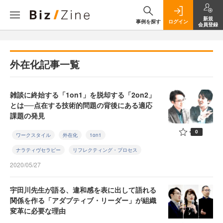
新規
事例を探す
ログイン
会員登録
外在化記事一覧
雑談に終始する「1on1」を脱却する「2on2」
とは──点在する技術的問題の背後にある適応
課題の発見
0
ワークスタイル
外在化
1on1
ナラティヴセラピー
リフレクティング・プロセス
2020/05/27
宇田川先生が語る、違和感を表に出して語れる
関係を作る「アダプティブ・リーダー」が組織
変革に必要な理由