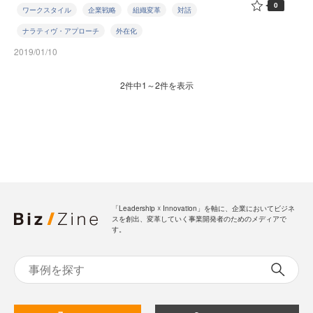
0
ワークスタイル
企業戦略
組織変革
対話
ナラティヴ・アプローチ
外在化
2019/01/10
2件中1～2件を表示
「Leadership ☓ Innovation」を軸に、企業においてビジネ
スを創出、変革していく事業開発者のためのメディアで
す。