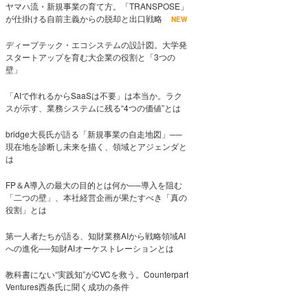
ヤマハ流・新規事業の育て方。「TRANSPOSE」
が仕掛ける自前主義からの脱却と出口戦略
NEW
ディープテック・エコシステムの設計図。大学発
スタートアップを育む大企業の役割と「3つの
壁」
「AIで作れるからSaaSは不要」は本当か。ラク
スが示す、業務システムに残る“4つの価値”とは
bridge大長氏が語る「新規事業の自走地図」──
現在地を診断し未来を描く、領域とアジェンダと
は
FP＆A導入の最大の目的とは何か──導入を阻む
「二つの壁」、本社経営企画が果たすべき「真の
役割」とは
第一人者たちが語る、知財業務AIから戦略領域AI
への進化──知財AIオーケストレーションとは
教科書にない“実践知”がCVCを救う。Counterpart
Ventures西条氏に聞く成功の条件