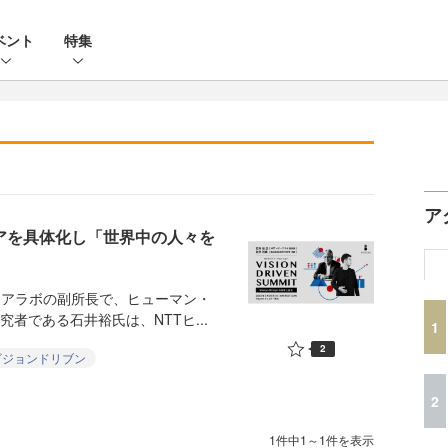
ベント
特集
ア
デアを具体化し「世界中の人々を
ィアラボの副所長で、ヒューマン・
者である石井裕氏は、NTTヒ...
1
2
ビジョンドリブン
2
1件中1～1件を表示