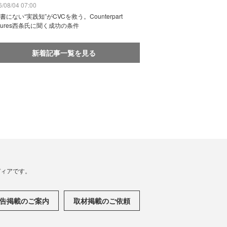
/08/04 07:00
書にない“実践知”がCVCを救う。Counterpart
ntures西条氏に聞く成功の条件
新着記事一覧を見る
メディアです。
告掲載のご案内
取材掲載のご依頼