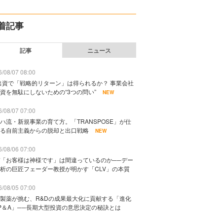
着記事
記事
ニュース
/08/07 08:00
出資で「戦略的リターン」は得られるか？ 事業会社
資を無駄にしないための“3つの問い”
NEW
/08/07 07:00
ハ流・新規事業の育て方。「TRANSPOSE」が仕
る自前主義からの脱却と出口戦略
NEW
/08/06 07:00
「お客様は神様です」は間違っているのか──デー
析の巨匠フェーダー教授が明かす「CLV」の本質
/08/05 07:00
製薬が挑む、R&Dの成果最大化に貢献する「進化
P＆A」──長期大型投資の意思決定の秘訣とは