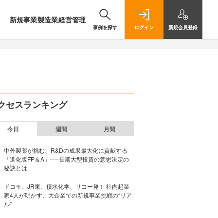
新規事業
製造業
経営管理
事例を探す
ログイン
新規
会員登録
クセスランキング
今日
週間
月間
中外製薬が挑む、R&Dの成果最大化に貢献する
「進化版FP＆A」──長期大型投資の意思決定の
秘訣とは
ドコモ、JR東、積水化学、リコー発！ 社内起業
家4人が明かす、大企業での新規事業挑戦の“リア
ル”