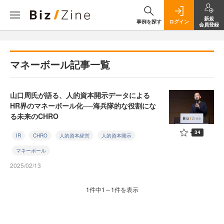
新規
事例を探す
ログイン
会員登録
マネーボール記事一覧
山口周氏が語る、人的資本開示データによる
HR界のマネーボール化──海兵隊的な役割にな
る未来のCHRO
34
IR
CHRO
人的資本経営
人的資本開示
マネーボール
2025/02/13
1件中1～1件を表示