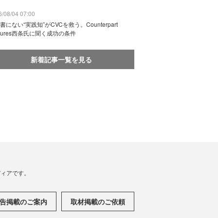
/08/04 07:00
書にない“実践知”がCVCを救う。Counterpart
ntures西条氏に聞く成功の条件
新着記事一覧を見る
メディアです。
告掲載のご案内
取材掲載のご依頼