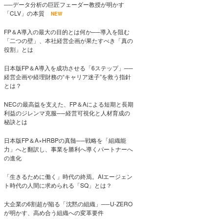
──データ分析の巨匠フェーダー教授が明かす
「CLV」の本質
NEW
FP＆A導入の最大の目的とは何か──導入を阻む
「二つの壁」、本社経営企画が果たすべき「真の
役割」とは
日本版FP＆A導入を成功させる「6ステップ」──
経営企画や経理財務の“キャリア迷子”を救う指針
とは？
NECの最高益を支えた、FP＆Aによる短期と長期
利益のジレンマ克服──経営可視化と人材育成の
秘訣とは
日本版FP＆A×HRBPの真髄──戦略を「組織能
力」へと翻訳し、事業を勝利へ導くパートナーへ
の進化
「生きるために働く」時代の終焉。AIエージェン
ト時代の人間に求められる「SQ」とは？
大企業の6割超が陥る「沈黙の組織」──U-ZERO
が明かす、高め合う組織への変革要件