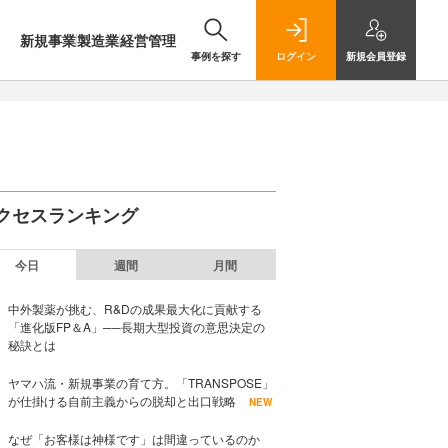
新規事業
製造業
経営管理
事例を探す
ログイン
新規
会員登録
クセスランキング
今日
週間
月間
中外製薬が挑む、R&Dの成果最大化に貢献する
「進化版FP＆A」──長期大型投資の意思決定の
秘訣とは
ヤマハ流・新規事業の育て方。「TRANSPOSE」
が仕掛ける自前主義からの脱却と出口戦略
NEW
なぜ「お客様は神様です」は間違っているのか