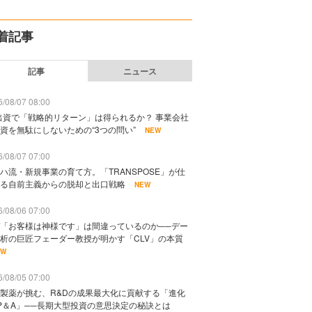
着記事
記事
ニュース
/08/07 08:00
出資で「戦略的リターン」は得られるか？ 事業会社
資を無駄にしないための“3つの問い”
NEW
/08/07 07:00
ハ流・新規事業の育て方。「TRANSPOSE」が仕
る自前主義からの脱却と出口戦略
NEW
/08/06 07:00
「お客様は神様です」は間違っているのか──デー
析の巨匠フェーダー教授が明かす「CLV」の本質
EW
/08/05 07:00
製薬が挑む、R&Dの成果最大化に貢献する「進化
P＆A」──長期大型投資の意思決定の秘訣とは