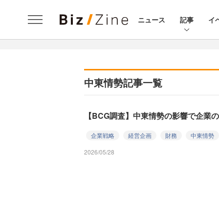
ニュース
記事
イ
中東情勢記事一覧
【BCG調査】中東情勢の影響で企業
企業戦略
経営企画
財務
中東情勢
2026/05/28