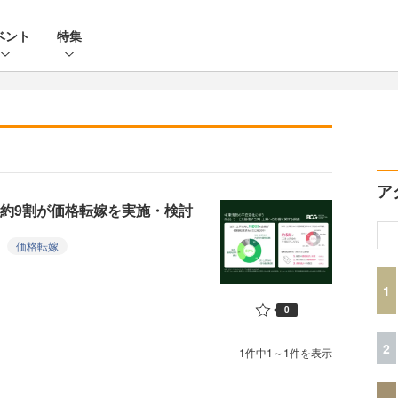
ベント
特集
ア
の約9割が価格転嫁を実施・検討
価格転嫁
1
0
2
1件中1～1件を表示