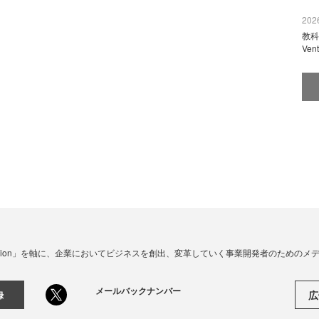
2026
教科
Ve
☓ Innovation」を軸に、企業においてビジネスを創出、変革していく事業開発者のための
メールバックナンバー
広
録