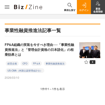
新規
事例を探す
ログイン
会員登録
事業性融資推進法記事一覧
FP&A組織の実装を今すべき理由──「事業性融
資推進法」と「管理会計資格の日本語化」の相
乗効果とは
3
経営企画
CFO
FP＆A
事業性融資推進法
US-CMA（米国公認管理会計士）
2026/03/10
1件中1～1件を表示