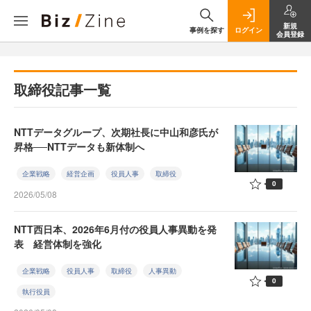
新規
事例を探す
ログイン
会員登録
取締役記事一覧
NTTデータグループ、次期社長に中山和彦氏が
昇格──NTTデータも新体制へ
企業戦略
経営企画
役員人事
取締役
0
2026/05/08
NTT西日本、2026年6月付の役員人事異動を発
表 経営体制を強化
企業戦略
役員人事
取締役
人事異動
0
執行役員