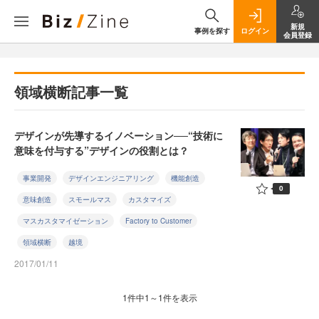
新規
事例を探す
ログイン
会員登録
領域横断記事一覧
デザインが先導するイノベーション──“技術に
意味を付与する”デザインの役割とは？
事業開発
デザインエンジニアリング
機能創造
0
意味創造
スモールマス
カスタマイズ
マスカスタマイゼーション
Factory to Customer
領域横断
越境
2017/01/11
1件中1～1件を表示