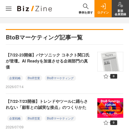
新規
事例を探す
ログイン
会員登録
BtoBマーケティング記事一覧
【7/22-23開催】パナソニック コネクト関口氏
が登壇。AI Readyを加速させる企画部門の真
価
0
企業戦略
BtoB営業
BtoBマーケティング
2026/07/14
【7/22-7/23開催】トレンドやツールに踊らさ
れない「顧客との誠実な接点」のつくりかた
企業戦略
BtoB営業
BtoBマーケティング
0
2026/07/09