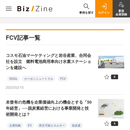
新規
事例を探す
ログイン
会員登録
FCV記事一覧
コスモ石油マーケティングと岩谷産業、合同会
社を設立 燃料電池商用車向け水素ステーショ
ンを建設へ
0
SDGs
カーボンニュートラル
FCV
2023/02/15
未曾有の危機を企業価値向上の機会とする「50
年経営」──脱炭素経営における事業開発と技
術開発とは？
4
企業戦略
EV
再生可能エネルギー
脱炭素