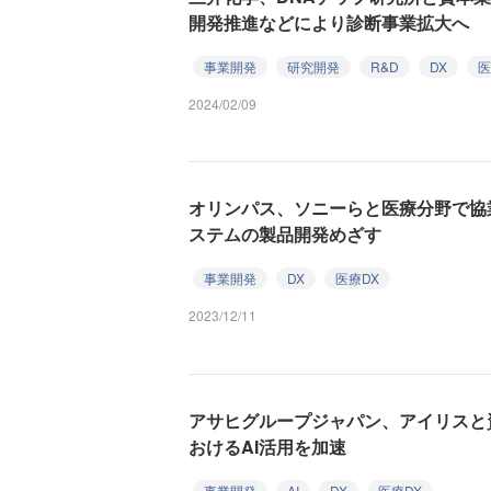
開発推進などにより診断事業拡大へ
事業開発
研究開発
R&D
DX
医
2024/02/09
オリンパス、ソニーらと医療分野で協
ステムの製品開発めざす
事業開発
DX
医療DX
2023/12/11
アサヒグループジャパン、アイリスと
おけるAI活用を加速
事業開発
AI
DX
医療DX