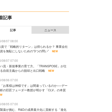
着記事
記事
ニュース
/08/07 08:00
出資で「戦略的リターン」は得られるか？ 事業会社
資を無駄にしないための“3つの問い”
NEW
/08/07 07:00
ハ流・新規事業の育て方。「TRANSPOSE」が仕
る自前主義からの脱却と出口戦略
NEW
/08/06 07:00
「お客様は神様です」は間違っているのか──デー
析の巨匠フェーダー教授が明かす「CLV」の本質
EW
/08/05 07:00
製薬が挑む、R&Dの成果最大化に貢献する「進化