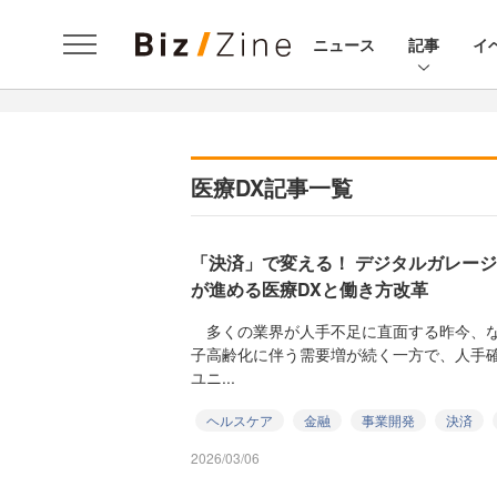
ニュース
記事
イ
医療DX記事一覧
「決済」で変える！ デジタルガレージ×
が進める医療DXと働き方改革
多くの業界が人手不足に直面する昨今、な
子高齢化に伴う需要増が続く一方で、人手
ユニ...
ヘルスケア
金融
事業開発
決済
2026/03/06