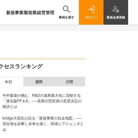
新規事業
製造業
経営管理
事例を探す
ログイン
新規
会員登録
クセスランキング
今日
週間
月間
中外製薬が挑む、R&Dの成果最大化に貢献する
「進化版FP＆A」──長期大型投資の意思決定の
秘訣とは
bridge大長氏が語る「新規事業の自走地図」──
現在地を診断し未来を描く、領域とアジェンダと
は