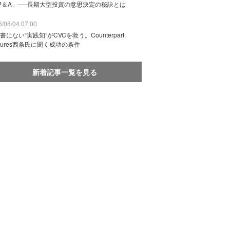
P＆A」──長期大型投資の意思決定の秘訣とは
/08/04 07:00
書にない“実践知”がCVCを救う。Counterpart
ntures西条氏に聞く成功の条件
新着記事一覧を見る