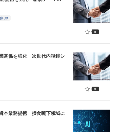
療DX
0
業関係を強化 次世代内視鏡シ
0
資本業務提携 摂食嚥下領域に