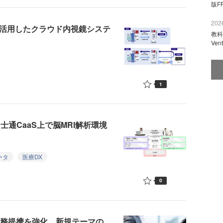
版F
2026
術を活用したクラウド内視鏡システ
教科
Ve
1
通CaaS上で脳MRI解析環境
ータ
医療DX
0
業務提携を強化 新規テーマの