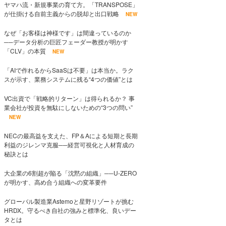
ヤマハ流・新規事業の育て方。「TRANSPOSE」
が仕掛ける自前主義からの脱却と出口戦略
NEW
なぜ「お客様は神様です」は間違っているのか
──データ分析の巨匠フェーダー教授が明かす
「CLV」の本質
NEW
「AIで作れるからSaaSは不要」は本当か。ラク
スが示す、業務システムに残る“4つの価値”とは
VC出資で「戦略的リターン」は得られるか？ 事
業会社が投資を無駄にしないための“3つの問い”
NEW
NECの最高益を支えた、FP＆Aによる短期と長期
利益のジレンマ克服──経営可視化と人材育成の
秘訣とは
大企業の6割超が陥る「沈黙の組織」──U-ZERO
が明かす、高め合う組織への変革要件
グローバル製造業Astemoと星野リゾートが挑む
HRDX。守るべき自社の強みと標準化、良いデー
タとは