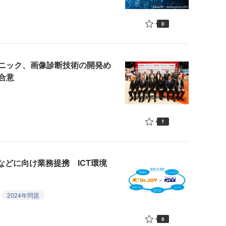
0
ニック、画像診断技術の開発め
合意
1
などに向け業務提携 ICT環境
2024年問題
0