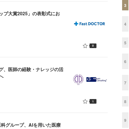
3
プ大賞2025」の表彰式にお
4
5
0
6
グ、医師の経験・ナレッジの活
へ
7
8
1
9
科グループ、AIを用いた医療