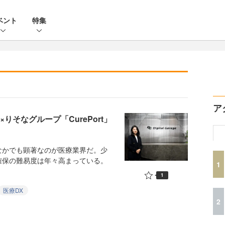
ベント
特集
ア
りそなグループ「CurePort」
かでも顕著なのが医療業界だ。少
確保の難易度は年々高まっている。
1
1
医療DX
2