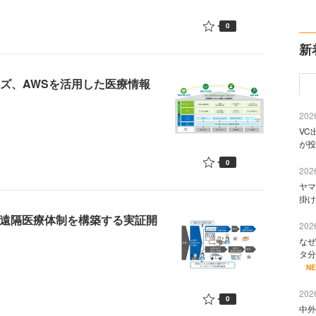
0
新
ズ、AWSを活用した医療情報
2026
VC
が投
0
2026
ヤマ
掛け
で遠隔医療体制を構築する実証開
2026
なぜ
タ分
N
2026
0
中外