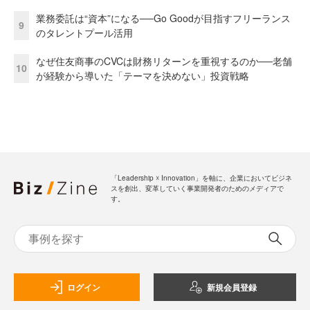
業務委託は“資本”になる──Go Goodが目指すフリーランス
9
のタレントプール活用
なぜ住友商事のCVCは財務リターンを重視するのか──老舗
10
が経験から導いた「テーマを決めない」投資戦略
「Leadership ☓ Innovation」を軸に、企業においてビジネ
スを創出、変革していく事業開発者のためのメディアで
す。
ログイン
新規会員登録