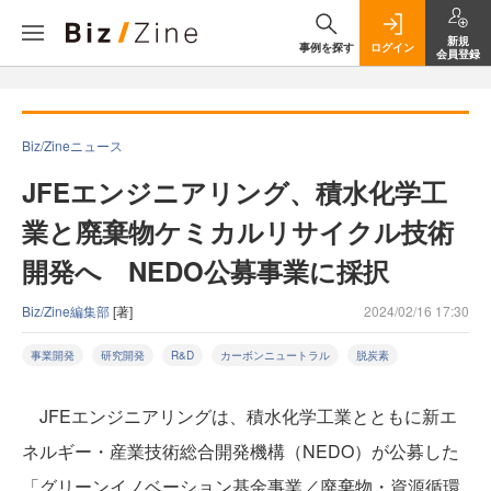
新規
事例を探す
ログイン
会員登録
Biz/Zineニュース
JFEエンジニアリング、積水化学工
業と廃棄物ケミカルリサイクル技術
開発へ NEDO公募事業に採択
Biz/Zine編集部
[著]
2024/02/16 17:30
事業開発
研究開発
R&D
カーボンニュートラル
脱炭素
JFEエンジニアリングは、積水化学工業とともに新エ
ネルギー・産業技術総合開発機構（NEDO）が公募した
「グリーンイノベーション基金事業／廃棄物・資源循環