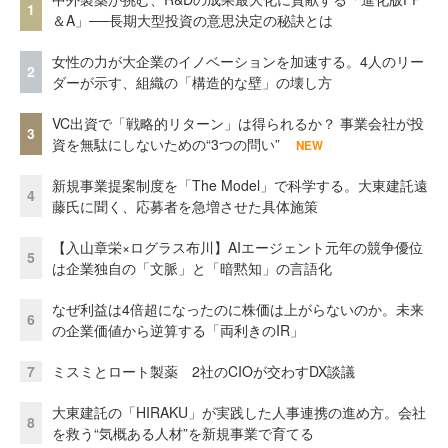
1
＆A」──長期大型投資の意思決定の秘訣とは
女性の力が大企業のイノベーションを加速する。4人のリー
2
ダーが示す、組織の「構造的な壁」の壊し方
VC出資で「戦略的リターン」は得られるか？ 事業会社が投
3
資を無駄にしないための“3つの問い”
NEW
新規事業提案制度を「The Model」で科学する。大東建託遠
4
藤氏に聞く、応募者を急増させた具体施策
【入山章栄×ログラス布川】AIエージェント元年の競争優位
5
は企業独自の「文脈」と「暗黙知」の言語化
なぜ利益は4倍超になったのに株価は上がらないのか。未来
6
の企業価値から逆算する「両利きのIR」
7
ミスミとロート製薬 2社のCIOが交わすDX談議
大東建託の「HIRAKU」が実践した人事連携の進め方。会社
8
を救う“気概ある人材”を新規事業で育てる