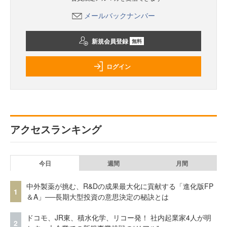
メールバックナンバー
新規会員登録
無料
ログイン
アクセスランキング
今日
週間
月間
中外製薬が挑む、R&Dの成果最大化に貢献する「進化版FP
1
＆A」──長期大型投資の意思決定の秘訣とは
ドコモ、JR東、積水化学、リコー発！ 社内起業家4人が明
2