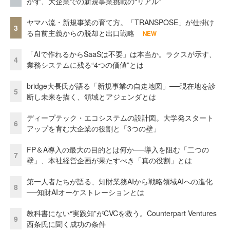
かす、大企業での新規事業挑戦の“リアル”
ヤマハ流・新規事業の育て方。「TRANSPOSE」が仕掛け
3
る自前主義からの脱却と出口戦略
NEW
「AIで作れるからSaaSは不要」は本当か。ラクスが示す、
4
業務システムに残る“4つの価値”とは
bridge大長氏が語る「新規事業の自走地図」──現在地を診
5
断し未来を描く、領域とアジェンダとは
ディープテック・エコシステムの設計図。大学発スタート
6
アップを育む大企業の役割と「3つの壁」
FP＆A導入の最大の目的とは何か──導入を阻む「二つの
7
壁」、本社経営企画が果たすべき「真の役割」とは
第一人者たちが語る、知財業務AIから戦略領域AIへの進化
8
──知財AIオーケストレーションとは
教科書にない“実践知”がCVCを救う。Counterpart Ventures
9
西条氏に聞く成功の条件