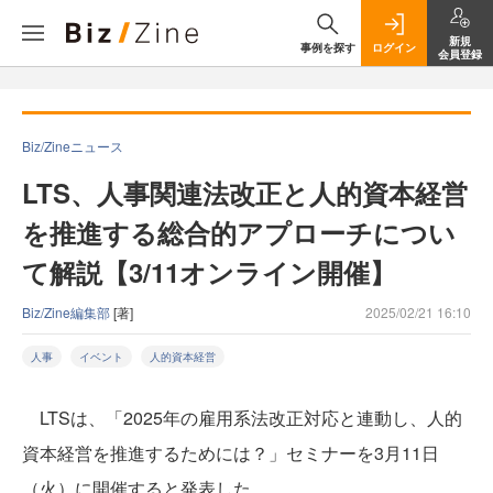
新規
事例を探す
ログイン
会員登録
Biz/Zineニュース
LTS、人事関連法改正と人的資本経営
を推進する総合的アプローチについ
て解説【3/11オンライン開催】
Biz/Zine編集部
[著]
2025/02/21 16:10
人事
イベント
人的資本経営
LTSは、「2025年の雇用系法改正対応と連動し、人的
資本経営を推進するためには？」セミナーを3月11日
（火）に開催すると発表した。