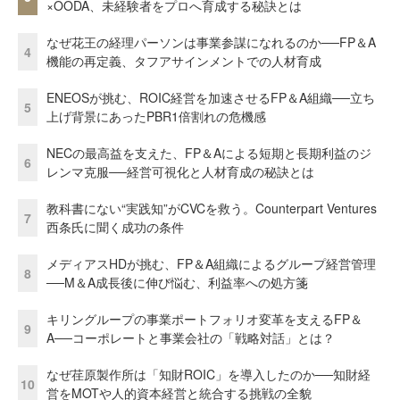
×OODA、未経験者をプロへ育成する秘訣とは
なぜ花王の経理パーソンは事業参謀になれるのか──FP＆A
4
機能の再定義、タフアサインメントでの人材育成
ENEOSが挑む、ROIC経営を加速させるFP＆A組織──立ち
5
上げ背景にあったPBR1倍割れの危機感
NECの最高益を支えた、FP＆Aによる短期と長期利益のジ
6
レンマ克服──経営可視化と人材育成の秘訣とは
教科書にない“実践知”がCVCを救う。Counterpart Ventures
7
西条氏に聞く成功の条件
メディアスHDが挑む、FP＆A組織によるグループ経営管理
8
──M＆A成長後に伸び悩む、利益率への処方箋
キリングループの事業ポートフォリオ変革を支えるFP＆
9
A──コーポレートと事業会社の「戦略対話」とは？
なぜ荏原製作所は「知財ROIC」を導入したのか──知財経
10
営をMOTや人的資本経営と統合する挑戦の全貌