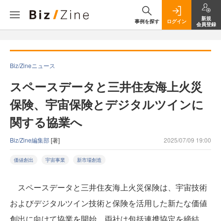
新規
事例を探す
ログイン
会員登録
Biz/Zineニュース
スペースデータと三井住友海上火災
保険、宇宙保険とデジタルツインに
関する協業へ
Biz/Zine編集部
[著]
2025/07/09 19:00
価値創出
宇宙事業
新市場創造
スペースデータと三井住友海上火災保険は、宇宙技術
およびデジタルツイン技術と保険を活用した新たな価値
創出に向けて協業を開始。両社は包括連携協定を締結