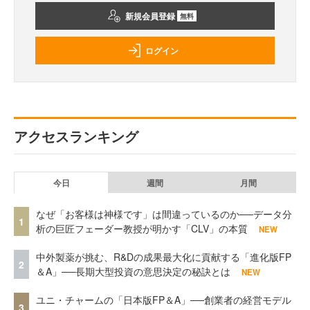
新規会員登録
無料
ログイン
アクセスランキング
今日
週間
月間
なぜ「お客様は神様です」は間違っているのか──データ分
1
析の巨匠フェーダー教授が明かす「CLV」の本質
NEW
中外製薬が挑む、R&Dの成果最大化に貢献する「進化版FP
2
＆A」──長期大型投資の意思決定の秘訣とは
NEW
ユニ・チャームの「日本版FP＆A」──創業者の経営モデル
3