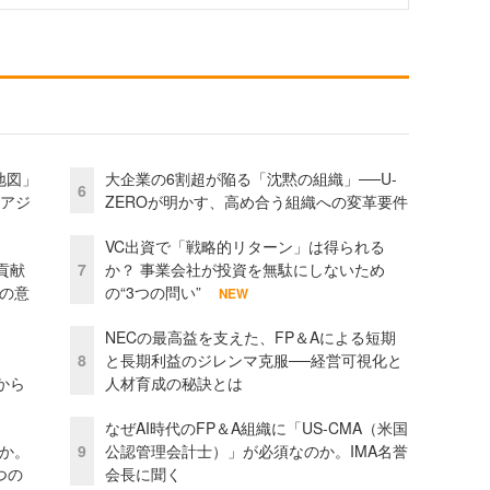
地図」
大企業の6割超が陥る「沈黙の組織」──U-
6
とアジ
ZEROが明かす、高め合う組織への変革要件
VC出資で「戦略的リターン」は得られる
貢献
7
か？ 事業会社が投資を無駄にしないため
資の意
の“3つの問い”
NEW
NECの最高益を支えた、FP＆Aによる短期
8
と長期利益のジレンマ克服──経営可視化と
から
人材育成の秘訣とは
なぜAI時代のFP＆A組織に「US-CMA（米国
当か。
9
公認管理会計士）」が必須なのか。IMA名誉
つの
会長に聞く