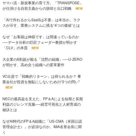
ヤマハ流・新規事業の育て方。「TRANSPOSE」
が仕掛ける自前主義からの脱却と出口戦略
NEW
「AIで作れるからSaaSは不要」は本当か。ラク
スが示す、業務システムに残る“4つの価値”とは
なぜ「お客様は神様です」は間違っているのか
──データ分析の巨匠フェーダー教授が明かす
「CLV」の本質
NEW
大企業の6割超が陥る「沈黙の組織」──U-ZERO
が明かす、高め合う組織への変革要件
VC出資で「戦略的リターン」は得られるか？ 事
業会社が投資を無駄にしないための“3つの問い”
NEW
NECの最高益を支えた、FP＆Aによる短期と長期
利益のジレンマ克服──経営可視化と人材育成の
秘訣とは
なぜAI時代のFP＆A組織に「US-CMA（米国公認
管理会計士）」が必須なのか。IMA名誉会長に聞
く