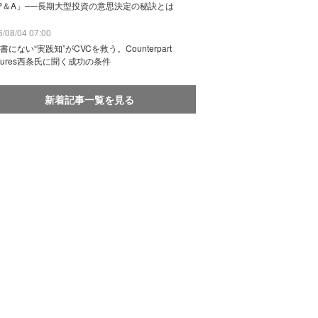
P＆A」──長期大型投資の意思決定の秘訣とは
/08/04 07:00
書にない“実践知”がCVCを救う。Counterpart
ntures西条氏に聞く成功の条件
新着記事一覧を見る