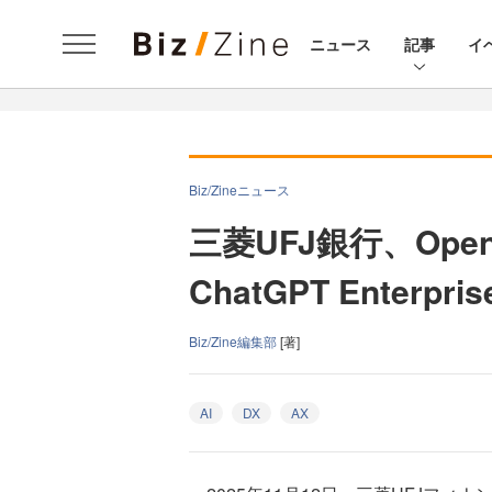
ニュース
記事
イ
Biz/Zineニュース
三菱UFJ銀行、Op
ChatGPT Enterpr
Biz/Zine編集部
[著]
AI
DX
AX