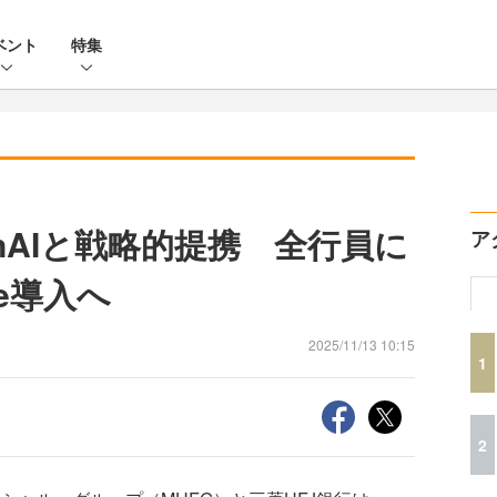
ベント
特集
enAIと戦略的提携 全行員に
ア
ise導入へ
2025/11/13 10:15
1
2