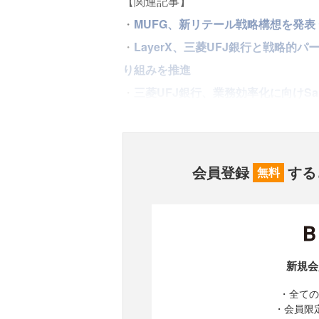
【関連記事】
・
MUFG、新リテール戦略構想を発表
・
LayerX、三菱UFJ銀行と戦略的
り組みを推進
・
三菱UFJ銀行、業務効率化に向けSal
会員登録
する
無料
新規会
・全ての
・会員限