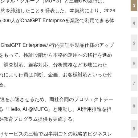
ナンシャル・グループ（MUFG）と三菱UFJ銀行は、
3
契約を締結したことを発表した。本契約により、2026
0人がChatGPT Enterpriseを業務で利用できる体
4
5
atGPT Enterpriseの行内実証や製品仕様のアップ
をもって、検証段階から本格的運用への移行を進め
6
、調査対応、顧客対応、分析業務など多岐にわた
れにより行員は判断、企画、お客様対応といった付
7
る。
AI浸透を加速させるため、両社合同のプロジェクトチー
8
ello, AI @MUFG」と連動し、AI活用推進を担
成や教育プログラム提供も実施する。
9
けサービスの三軸で四半期ごとの戦略的ビジネスレ