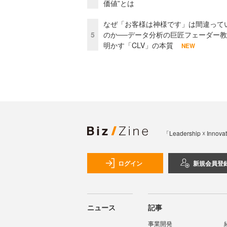
価値”とは
なぜ「お客様は神様です」は間違って
5
のか──データ分析の巨匠フェーダー
明かす「CLV」の本質
NEW
「Leadership 
ログイン
新規会員登
ニュース
記事
事業開発