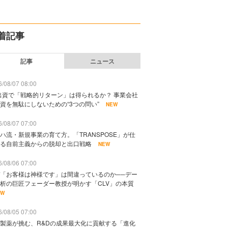
着記事
記事
ニュース
/08/07 08:00
出資で「戦略的リターン」は得られるか？ 事業会社
資を無駄にしないための“3つの問い”
NEW
/08/07 07:00
ハ流・新規事業の育て方。「TRANSPOSE」が仕
る自前主義からの脱却と出口戦略
NEW
/08/06 07:00
「お客様は神様です」は間違っているのか──デー
析の巨匠フェーダー教授が明かす「CLV」の本質
EW
/08/05 07:00
製薬が挑む、R&Dの成果最大化に貢献する「進化