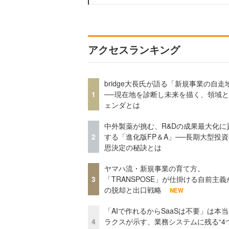
アクセスランキング
bridge大長氏が語る「新規事業の自走
1
──現在地を診断し未来を描く、領域
ェンダとは
中外製薬が挑む、R&Dの成果最大化に
2
する「進化版FP＆A」──長期大型投
思決定の秘訣とは
ヤマハ流・新規事業の育て方。
3
「TRANSPOSE」が仕掛ける自前主義
の脱却と出口戦略
NEW
「AIで作れるからSaaSは不要」は本
4
ラクスが示す、業務システムに残る“4