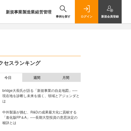
新規事業
製造業
経営管理
事例を探す
ログイン
新規
会員登録
クセスランキング
今日
週間
月間
bridge大長氏が語る「新規事業の自走地図」──
現在地を診断し未来を描く、領域とアジェンダと
は
中外製薬が挑む、R&Dの成果最大化に貢献する
「進化版FP＆A」──長期大型投資の意思決定の
秘訣とは