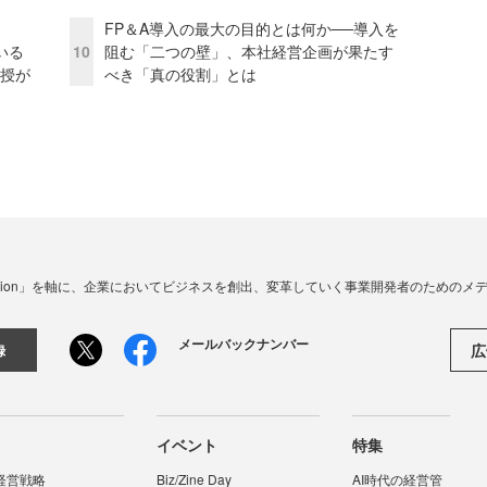
FP＆A導入の最大の目的とは何か──導入を
いる
10
阻む「二つの壁」、本社経営企画が果たす
教授が
べき「真の役割」とは
☓ Innovation」を軸に、企業においてビジネスを創出、変革していく事業開発者のための
メールバックナンバー
広
録
イベント
特集
経営戦略
Biz/Zine Day
AI時代の経営管