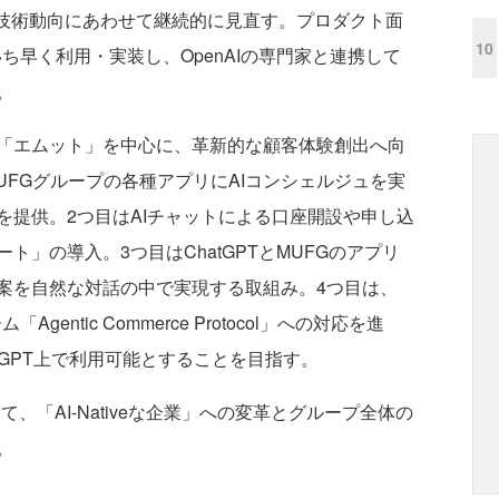
新技術動向にあわせて継続的に見直す。プロダクト面
10
いち早く利用・実装し、OpenAIの専門家と連携して
。
「エムット」を中心に、革新的な顧客体験創出へ向
UFGグループの各種アプリにAIコンシェルジュを実
を提供。2つ目はAIチャットによる口座開設や申し込
」の導入。3つ目はChatGPTとMUFGのアプリ
案を自然な対話の中で実現する取組み。4つ目は、
entic Commerce Protocol」への対応を進
tGPT上で利用可能とすることを目指す。
て、「AI-Nativeな企業」への変革とグループ全体の
。