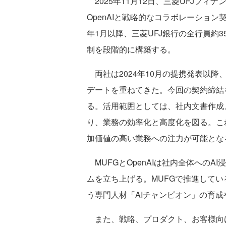
2025年11月12日、三菱UFJフィ
OpenAIと戦略的なコラボレーション
年1月以降、三菱UFJ銀行の全行員約35,00
制を段階的に構築する。
両社は2024年10月の提携発表以降、Ch
デートを重ねてきた。今回の契約締結
る。活用範囲としては、社内文書作成
り、業務の効率化と高度化を図る。こ
加価値の高い業務への注力が可能とな
MUFGとOpenAIは社内全体への
ムを立ち上げる。MUFGで推進している「H
う専門人材「AIチャンピオン」の育
また、戦略、プロダクト、お客様向