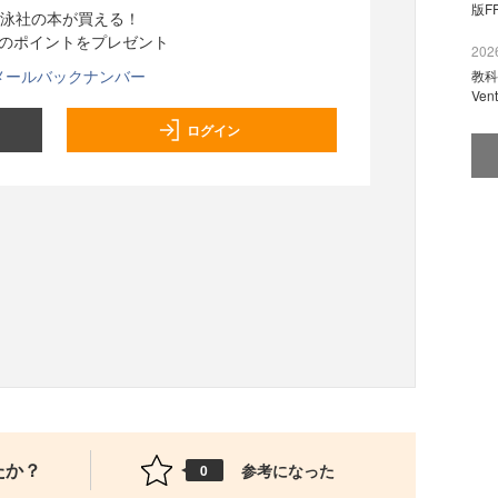
版F
泳社の本が買える！
分のポイントをプレゼント
2026
メールバックナンバー
教科
Ve
ログイン
たか？
参考になった
0