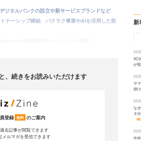
 デジタルバンクの設立や新サービスブランドなど
パートナーシップ締結 バクラク事業やAIを活用した取
新
esforceの自律型AIエージェントを採用
2026
VC
が投
と、
続きをお読みいただけます
2026
ヤマ
掛け
2026
なぜ
タ分
員登録
のご案内
無料
N
過去記事が閲覧できます
2026
定メルマガを受信できます
中外