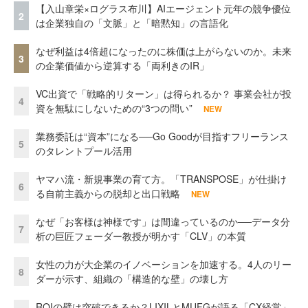
【入山章栄×ログラス布川】AIエージェント元年の競争優位
2
は企業独自の「文脈」と「暗黙知」の言語化
なぜ利益は4倍超になったのに株価は上がらないのか。未来
3
の企業価値から逆算する「両利きのIR」
VC出資で「戦略的リターン」は得られるか？ 事業会社が投
4
資を無駄にしないための“3つの問い”
NEW
業務委託は“資本”になる──Go Goodが目指すフリーランス
5
のタレントプール活用
ヤマハ流・新規事業の育て方。「TRANSPOSE」が仕掛け
6
る自前主義からの脱却と出口戦略
NEW
なぜ「お客様は神様です」は間違っているのか──データ分
7
析の巨匠フェーダー教授が明かす「CLV」の本質
女性の力が大企業のイノベーションを加速する。4人のリー
8
ダーが示す、組織の「構造的な壁」の壊し方
ROIの壁は突破できるか？LIXILとMUFGが語る「CX経営」