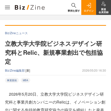
新規
事例を探す
ログイン
会員登録
Biz/Zineニュース
立教大学大学院ビジネスデザイン研
究科とRelic、新規事業創出で包括協
定
Biz/Zine編集部
[著]
2026/05/20 16:30
事業開発
MBA
2026年5月20日、立教大学大学院ビジネスデザイン研
究科と事業共創カンパニーのRelicは、イノベーション創
出に関する包括的教育研究協力の協定を締結したと発表