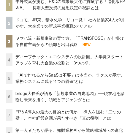
中外製薬が挑む、R&Dの成果最大化に貢献する「進化版FP
1
＆A」──長期大型投資の意思決定の秘訣とは
ドコモ、JR東、積水化学、リコー発！ 社内起業家4人が明
2
かす、大企業での新規事業挑戦の“リアル”
ヤマハ流・新規事業の育て方。「TRANSPOSE」が仕掛け
3
る自前主義からの脱却と出口戦略
NEW
ディープテック・エコシステムの設計図。大学発スタート
4
アップを育む大企業の役割と「3つの壁」
「AIで作れるからSaaSは不要」は本当か。ラクスが示す、
5
業務システムに残る“4つの価値”とは
bridge大長氏が語る「新規事業の自走地図」──現在地を診
6
断し未来を描く、領域とアジェンダとは
FP＆A導入の最大の目的とは何か──導入を阻む「二つの
7
壁」、本社経営企画が果たすべき「真の役割」とは
第一人者たちが語る、知財業務AIから戦略領域AIへの進化