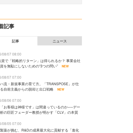
着記事
記事
ニュース
/08/07 08:00
出資で「戦略的リターン」は得られるか？ 事業会社
資を無駄にしないための“3つの問い”
NEW
/08/07 07:00
ハ流・新規事業の育て方。「TRANSPOSE」が仕
る自前主義からの脱却と出口戦略
NEW
/08/06 07:00
「お客様は神様です」は間違っているのか──デー
析の巨匠フェーダー教授が明かす「CLV」の本質
/08/05 07:00
製薬が挑む、R&Dの成果最大化に貢献する「進化