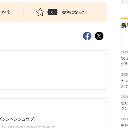
たか？
参考になった
0
新
2026
VC
が投
2026
ヤマ
掛け
2026
なぜ
タ分
（ビズジンヘンシュウブ）
2026
中外
、または直近の記事の寄稿時点での内容です