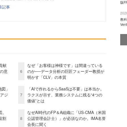
版F
筆記事
2026
教科
Ve
貢献
なぜ「お客様は神様です」は間違っている
資の意
6
のか──データ分析の巨匠フェーダー教授が
明かす「CLV」の本質
地図」
「AIで作れるからSaaSは不要」は本当か。
とアジ
7
ラクスが示す、業務システムに残る“4つの
価値”とは
図。
なぜAI時代のFP＆A組織に「US-CMA（米国
役割
8
公認管理会計士）」が必須なのか。IMA名誉
会長に聞く