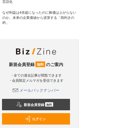
言語化
なぜ利益は4倍超になったのに株価は上がらない
のか。未来の企業価値から逆算する「両利きの
IR」
新規会員登録
のご案内
無料
・全ての過去記事が閲覧できます
・会員限定メルマガを受信できます
メールバックナンバー
新規会員登録
無料
ログイン