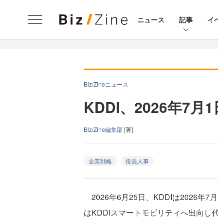
ニュース
記事
イ
Biz/Zineニュース
KDDI、2026年7
Biz/Zine編集部
[著]
企業戦略
役員人事
2026年6月25日、KDDIは202
はKDDIスマートモビリティへ出向