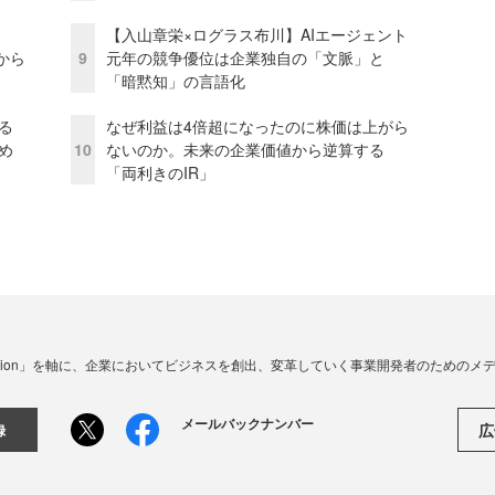
【入山章栄×ログラス布川】AIエージェント
から
9
元年の競争優位は企業独自の「文脈」と
「暗黙知」の言語化
る
なぜ利益は4倍超になったのに株価は上がら
め
10
ないのか。未来の企業価値から逆算する
「両利きのIR」
☓ Innovation」を軸に、企業においてビジネスを創出、変革していく事業開発者のための
メールバックナンバー
広
録