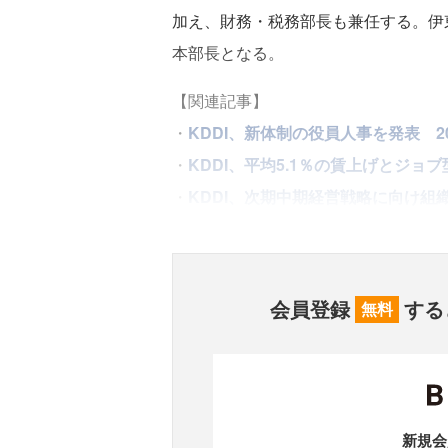
加え、財務・税務部長も兼任する。伊
本部長となる。
【関連記事】
・
KDDI、新体制の役員人事を発表 20
・
KDDI、平均5.1％の賃上げとジョ
・
KDDI、次期中期経営戦略に向け組
会員登録
する
無料
新規会