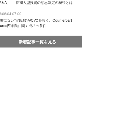
P＆A」──長期大型投資の意思決定の秘訣とは
/08/04 07:00
書にない“実践知”がCVCを救う。Counterpart
ntures西条氏に聞く成功の条件
新着記事一覧を見る