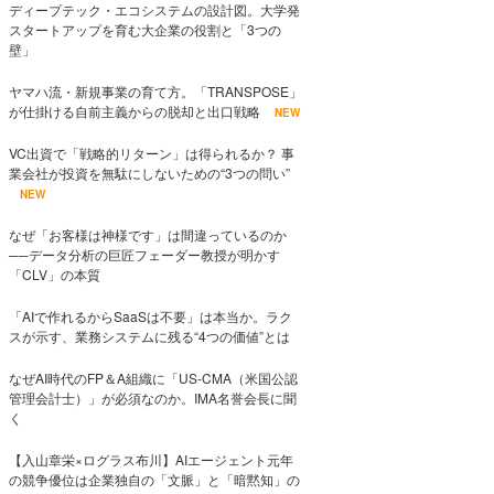
ディープテック・エコシステムの設計図。大学発
スタートアップを育む大企業の役割と「3つの
壁」
ヤマハ流・新規事業の育て方。「TRANSPOSE」
が仕掛ける自前主義からの脱却と出口戦略
NEW
VC出資で「戦略的リターン」は得られるか？ 事
業会社が投資を無駄にしないための“3つの問い”
NEW
なぜ「お客様は神様です」は間違っているのか
──データ分析の巨匠フェーダー教授が明かす
「CLV」の本質
「AIで作れるからSaaSは不要」は本当か。ラク
スが示す、業務システムに残る“4つの価値”とは
なぜAI時代のFP＆A組織に「US-CMA（米国公認
管理会計士）」が必須なのか。IMA名誉会長に聞
く
【入山章栄×ログラス布川】AIエージェント元年
の競争優位は企業独自の「文脈」と「暗黙知」の