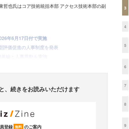
東哲也氏はコア技術統括本部 アクセス技術本部の副
3
4
26年6月17日付で実施
5
ブ型評価促進の人事制度を発表
織再編と人事異動を実施
6
7
と、
続きをお読みいただけます
8
9
員登録
のご案内
無料