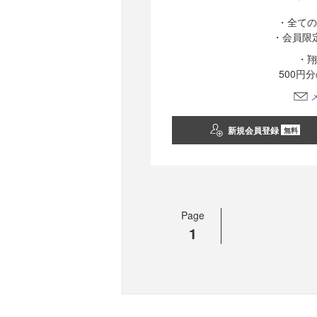
・全ての
・会員限
・翔
500円
新規会員登録
無料
Page
1