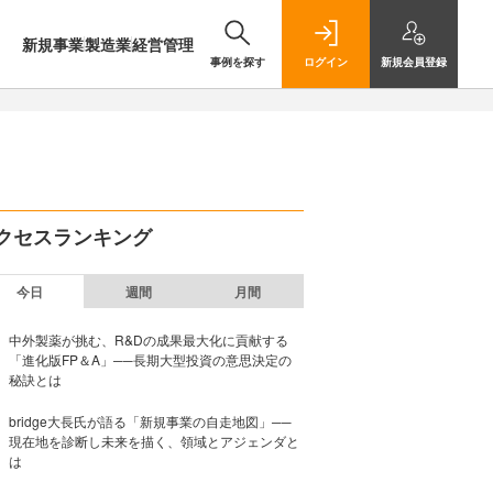
新規事業
製造業
経営管理
事例を探す
ログイン
新規
会員登録
クセスランキング
今日
週間
月間
中外製薬が挑む、R&Dの成果最大化に貢献する
「進化版FP＆A」──長期大型投資の意思決定の
秘訣とは
bridge大長氏が語る「新規事業の自走地図」──
現在地を診断し未来を描く、領域とアジェンダと
は