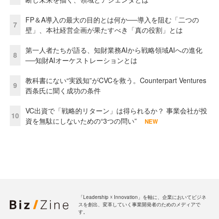
FP＆A導入の最大の目的とは何か──導入を阻む「二つの
7
壁」、本社経営企画が果たすべき「真の役割」とは
第一人者たちが語る、知財業務AIから戦略領域AIへの進化
8
──知財AIオーケストレーションとは
教科書にない“実践知”がCVCを救う。Counterpart Ventures
9
西条氏に聞く成功の条件
VC出資で「戦略的リターン」は得られるか？ 事業会社が投
10
資を無駄にしないための“3つの問い”
NEW
「Leadership ☓ Innovation」を軸に、企業においてビジネ
スを創出、変革していく事業開発者のためのメディアで
す。