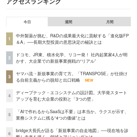
アクセスランキング
今日
週間
月間
中外製薬が挑む、R&Dの成果最大化に貢献する「進化版FP
1
＆A」──長期大型投資の意思決定の秘訣とは
ドコモ、JR東、積水化学、リコー発！ 社内起業家4人が明
2
かす、大企業での新規事業挑戦の“リアル”
ヤマハ流・新規事業の育て方。「TRANSPOSE」が仕掛け
3
る自前主義からの脱却と出口戦略
NEW
ディープテック・エコシステムの設計図。大学発スタート
4
アップを育む大企業の役割と「3つの壁」
「AIで作れるからSaaSは不要」は本当か。ラクスが示す、
5
業務システムに残る“4つの価値”とは
bridge大長氏が語る「新規事業の自走地図」──現在地を診
6
断し未来を描く、領域とアジェンダとは