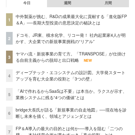
今日
週間
月間
中外製薬が挑む、R&Dの成果最大化に貢献する「進化版FP
1
＆A」──長期大型投資の意思決定の秘訣とは
ドコモ、JR東、積水化学、リコー発！ 社内起業家4人が明
2
かす、大企業での新規事業挑戦の“リアル”
ヤマハ流・新規事業の育て方。「TRANSPOSE」が仕掛け
3
る自前主義からの脱却と出口戦略
NEW
ディープテック・エコシステムの設計図。大学発スタート
4
アップを育む大企業の役割と「3つの壁」
「AIで作れるからSaaSは不要」は本当か。ラクスが示す、
5
業務システムに残る“4つの価値”とは
bridge大長氏が語る「新規事業の自走地図」──現在地を診
6
断し未来を描く、領域とアジェンダとは
FP＆A導入の最大の目的とは何か──導入を阻む「二つの
7
壁」、本社経営企画が果たすべき「真の役割」とは