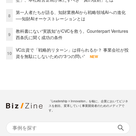
第一人者たちが語る、知財業務AIから戦略領域AIへの進化
8
──知財AIオーケストレーションとは
教科書にない“実践知”がCVCを救う。Counterpart Ventures
9
西条氏に聞く成功の条件
VC出資で「戦略的リターン」は得られるか？ 事業会社が投
10
資を無駄にしないための“3つの問い”
NEW
「Leadership ☓ Innovation」を軸に、企業においてビジネ
スを創出、変革していく事業開発者のためのメディアで
す。