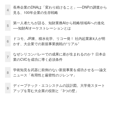
長寿企業のDNAは「変わり続けること」──DNPの調査から
4
見る、100年企業の生存戦略
第一人者たちが語る、知財業務AIから戦略領域AIへの進化
5
──知財AIオーケストレーションとは
ドコモ、JR東、積水化学、リコー発！ 社内起業家4人が明
6
かす、大企業での新規事業挑戦の“リアル”
なぜシリコンバレーでの成果に差が生まれるのか？ 日本企
7
業のCVCを成功に導く必須条件
学術知見を武器に前例のない新規事業を成功させる──論文
8
ニュース「有用性と厳密性のジレンマ」
ディープテック・エコシステムの設計図。大学発スタート
9
アップを育む大企業の役割と「3つの壁」