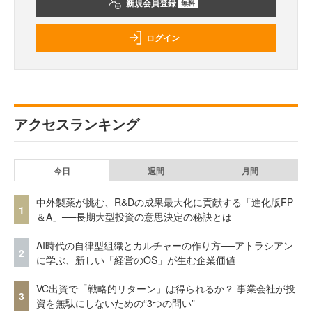
新規会員登録
無料
ログイン
アクセスランキング
今日
週間
月間
中外製薬が挑む、R&Dの成果最大化に貢献する「進化版FP
1
＆A」──長期大型投資の意思決定の秘訣とは
AI時代の自律型組織とカルチャーの作り方──アトラシアン
2
に学ぶ、新しい「経営のOS」が生む企業価値
VC出資で「戦略的リターン」は得られるか？ 事業会社が投
3
資を無駄にしないための“3つの問い”